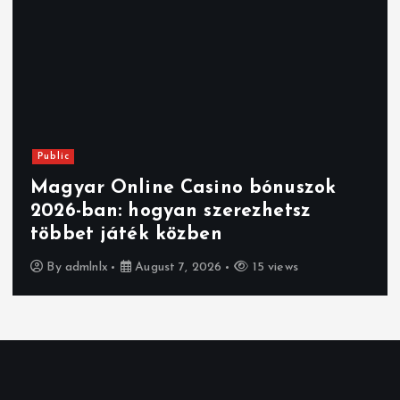
Public
Magyar Online Casino bónuszok
2026-ban: hogyan szerezhetsz
többet játék közben
By
admlnlx
August 7, 2026
15 views