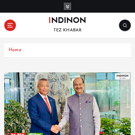
S
k
i
INDINON
p
TEZ KHABAR
t
o
c
Home
o
n
t
e
n
t