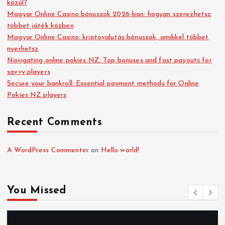
közül?
Magyar Online Casino bónuszok 2026-ban: hogyan szerezhetsz
többet játék közben
Magyar Online Casino: kriptovalutás bónuszok, amikkel többet
nyerhetsz
Navigating online pokies NZ: Top bonuses and fast payouts for
savvy players
Secure your bankroll: Essential payment methods for Online
Pokies NZ players
Recent Comments
A WordPress Commenter
on
Hello world!
You Missed