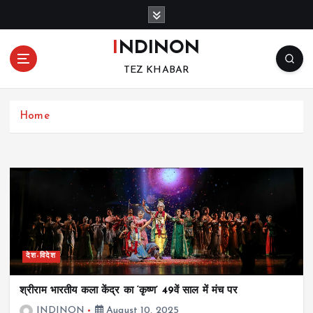
S
k
i
INDINON
p
TEZ KHABAR
t
o
c
Home
o
n
t
e
n
t
देश-विदेश
श्रीराम भारतीय कला केंद्र का ‘कृष्ण’ 49वें साल में मंच पर
INDINON
August 10, 2025