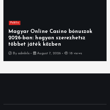
Public
Magyar Online Casino bónuszok
2026-ban: hogyan szerezhetsz
többet játék közben
By
admlnlx
August 7, 2026
18 views