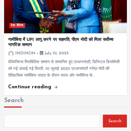
देश-विदेश
नामीबिया में UPI लागू करने पर सहमति, पीएम मोदी को मिला सर्वोच्च
नागरिक सम्मान
INDINON
July 10, 2025
वेल्वित्शिया मिराबिलिस सम्मान से सम्मानित हुए प्रधानमंत्री, डिजिटल डिप्लोमेसी
को नई ऊंचाई नई दिल्ली, 10 जुलाई 2025 प्रधानमंत्री नरेंद्र मोदी की
ऐतिहासिक नामीबिया यात्रा के दौरान भारत और नामीबिया के…
Continue reading
Search
Search