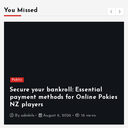
You Missed
Public
Secure your bankroll: Essential
payment methods for Online Pokies
NZ players
By
admlnlx
August 6, 2026
16 views