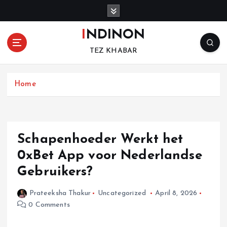
S
k
i
INDINON
p
TEZ KHABAR
t
o
c
Home
o
n
t
e
n
Schapenhoeder Werkt het
t
0xBet App voor Nederlandse
Gebruikers?
Prateeksha Thakur
Uncategorized
April 8, 2026
0 Comments