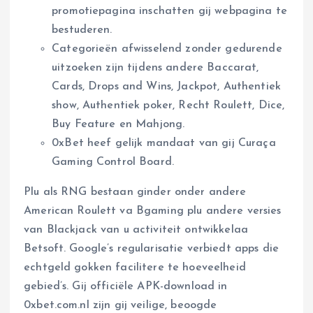
promotiepagina inschatten gij webpagina te
bestuderen.
Categorieën afwisselend zonder gedurende
uitzoeken zijn tijdens andere Baccarat,
Cards, Drops and Wins, Jackpot, Authentiek
show, Authentiek poker, Recht Roulett, Dice,
Buy Feature en Mahjong.
0xBet heef gelijk mandaat van gij Curaça
Gaming Control Board.
Plu als RNG bestaan ginder onder andere
American Roulett va Bgaming plu andere versies
van Blackjack van u activiteit ontwikkelaa
Betsoft. Google’s regularisatie verbiedt apps die
echtgeld gokken facilitere te hoeveelheid
gebied’s. Gij officiële APK-download in
0xbet.com.nl zijn gij veilige, beoogde