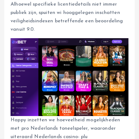
Alhoewel specifieke licentiedetails niet immer
publiek zijn, spuiten wi hooggelegen inschatten
veiligheidsindexen betreffende een beoordeling
vanuit 9.0.
Happy inzetten we hoeveelheid mogelijkheden
met pro Nederlands toneelspeler, waaronder
uiteraard Nederlands casino- plu