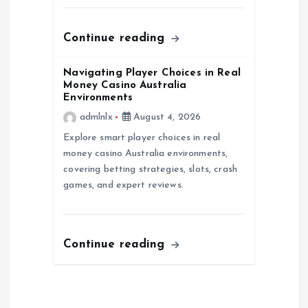
o
Continue reading
n
Navigating Player Choices in Real
Money Casino Australia
Environments
admlnlx
August 4, 2026
Explore smart player choices in real
money casino Australia environments,
covering betting strategies, slots, crash
games, and expert reviews.
Continue reading