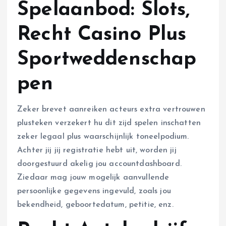
Spelaanbod: Slots,
Recht Casino Plus
Sportweddenschap
pen
Zeker brevet aanreiken acteurs extra vertrouwen
plusteken verzekert hu dit zijd spelen inschatten
zeker legaal plus waarschijnlijk toneelpodium.
Achter jij jij registratie hebt uit, worden jij
doorgestuurd akelig jou accountdashboard.
Ziedaar mag jouw mogelijk aanvullende
persoonlijke gegevens ingevuld, zoals jou
bekendheid, geboortedatum, petitie, enz.