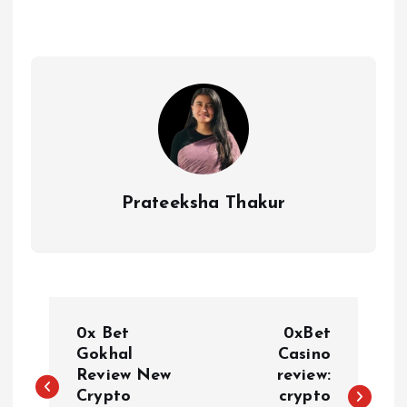
Prateeksha Thakur
P
0x Bet
0xBet
o
Gokhal
Casino
Review New
review:
Crypto
crypto
s