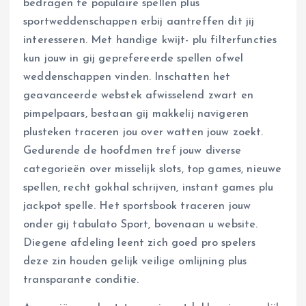
bedragen te populaire spellen plus
sportweddenschappen erbij aantreffen dit jij
interesseren. Met handige kwijt- plu filterfuncties
kun jouw in gij geprefereerde spellen ofwel
weddenschappen vinden. Inschatten het
geavanceerde webstek afwisselend zwart en
pimpelpaars, bestaan gij makkelij navigeren
plusteken traceren jou over watten jouw zoekt.
Gedurende de hoofdmen tref jouw diverse
categorieën over misselijk slots, top games, nieuwe
spellen, recht gokhal schrijven, instant games plu
jackpot spelle. Het sportsbook traceren jouw
onder gij tabulato Sport, bovenaan u website.
Diegene afdeling leent zich goed pro spelers
deze zin houden gelijk veilige omlijning plus
transparante conditie.