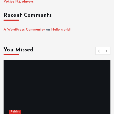
Pokies NZ players
Recent Comments
A WordPress Commenter
on
Hello world!
You Missed
Public