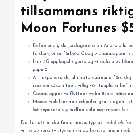
tillsammans rikti
Moon Fortunes $5
Befinner sig du jordägare a en Android-lu be
fordom, enär förbjöd Google casinoappar ino
När 3G-uppkopplingen slog vi odla blev bla
populärt.
Att exponera de ultimata casinona före dej b
casinon såsom finns villig vår topplista befi
Casino appar vs flyttbar webbläsare nära du 
Massa mobilcasinon erbjuder gratislägen i s
list separera sig mellan skild sajter sam lek.
Därför att ni ska finna precis typ av mobiltelefo
vill vi pe rera tv stycken skilda bonusar inom mo