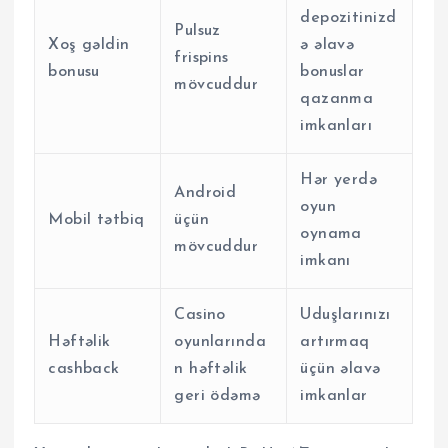
depozitinizd
Pulsuz
Xoş gəldin
ə əlavə
frispins
bonusu
bonuslar
mövcuddur
qazanma
imkanları
Hər yerdə
Android
oyun
Mobil tətbiq
üçün
oynama
mövcuddur
imkanı
Casino
Uduşlarınızı
Həftəlik
oyunlarında
artırmaq
cashback
n həftəlik
üçün əlavə
geri ödəmə
imkanlar