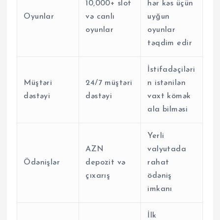
10,000+ slot
hər kəs üçün
Oyunlar
və canlı
uyğun
oyunlar
oyunlar
təqdim edir
İstifadəçiləri
Müştəri
24/7 müştəri
n istənilən
dəstəyi
dəstəyi
vaxt kömək
ala bilməsi
Yerli
AZN
valyutada
Ödənişlər
depozit və
rahat
çıxarış
ödəniş
imkanı
İlk