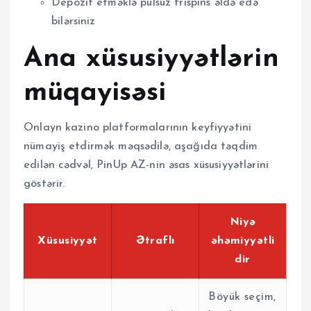
Depozit etməklə pulsuz frispins əldə edə
bilərsiniz
Ana xüsusiyyətlərin
müqayisəsi
Onlayn kazino platformalarının keyfiyyətini
nümayiş etdirmək məqsədilə, aşağıda təqdim
edilən cədvəl, PinUp AZ-nin əsas xüsusiyyətlərini
göstərir.
Niyə
Xüsusiyyət
Ətraflı
əhəmiyyətli
dir
Böyük seçim,