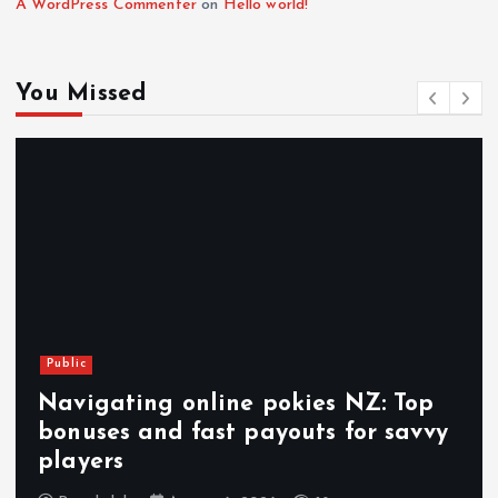
A WordPress Commenter
on
Hello world!
You Missed
Public
Navigating online pokies NZ: Top
bonuses and fast payouts for savvy
players