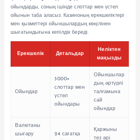
ойындарды, соның ішінде слоттар мен үстел
ойынын таба аласыз. Казиноның ерекшеліктері
мен қызметтері ойыншылардың көңілінен
шығатындығына кепілдік береді.
Неліктен
Ерекшелік
Детальдар
маңызды
Ойыншылар
3000+
дың әртүрлі
слоттар мен
Ойындар
талғамына
үстел
сай
ойындары
ойындар
Валютаны
Қаржыны
шығару
24 сағатқа
тез әрі