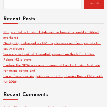
Search
Recent Posts
Magyar Online Casino: kriptovalutás bónuszok, amikkel többet
nyerhetsz
Navigating online pokies NZ: Top bonuses and fast payouts for
savvy players
Secure your bankroll: Essential payment methods for Online
Pokies NZ players
Explore the 2026 welcome bonuses at Fair Go Casino Australia
for online pokies and
Ein umfassender Vergleich der Boni: Top Casino Bonus Österreich
für 2026
Recent Comments