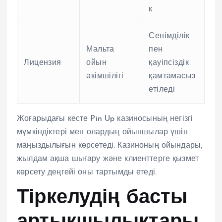
к
Сенімділік
Мальта
пен
Лицензия
ойын
қауіпсіздік
әкімшілігі
қамтамасыз
етіледі
Жоғарыдағы кесте Pin Up казиносының негізгі
мүмкіндіктері мен олардың ойыншылар үшін
маңыздылығын көрсетеді. Казиноның ойындары,
жылдам ақша шығару және клиенттерге қызмет
көрсету деңгейі оны тартымды етеді.
Тіркелудің басты