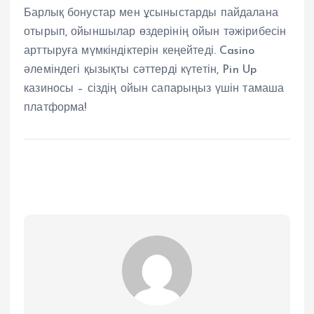
Барлық бонустар мен ұсыныстарды пайдалана
отырып, ойыншылар өздерінің ойын тәжірибесін
арттыруға мүмкіндіктерін кеңейтеді. Casino
әлеміндегі қызықты сәттерді күтетін, Pin Up
казиносы – сіздің ойын сапарыңыз үшін тамаша
платформа!