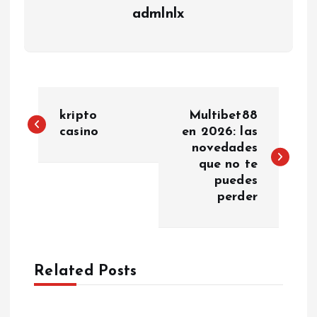
admlnlx
P
kripto
Multibet88
o
casino
en 2026: las
novedades
que no te
s
puedes
perder
t
n
a
Related Posts
v