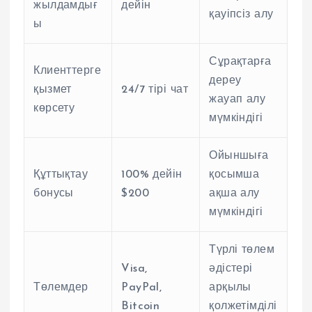
жылдамдығ
дейін
қауіпсіз алу
ы
Сұрақтарға
Клиенттерге
дереу
қызмет
24/7 тірі чат
жауап алу
көрсету
мүмкіндігі
Ойыншыға
Құттықтау
100% дейін
қосымша
бонусы
$200
ақша алу
мүмкіндігі
Түрлі төлем
Visa,
әдістері
Төлемдер
PayPal,
арқылы
Bitcoin
қолжетімділі