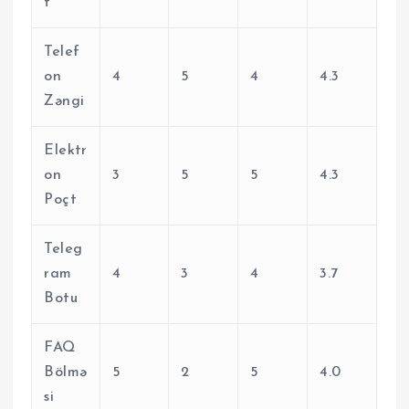
t
Telef
on
4
5
4
4.3
Zəngi
Elektr
on
3
5
5
4.3
Poçt
Teleg
ram
4
3
4
3.7
Botu
FAQ
Bölmə
5
2
5
4.0
si