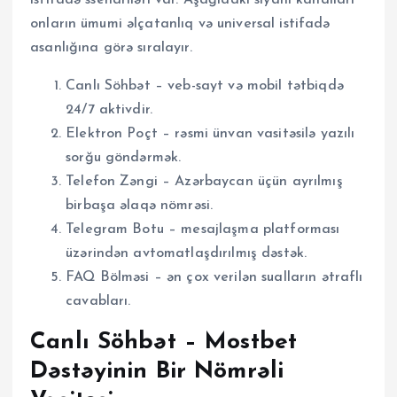
istifadə ssenariləri var. Aşağıdakı siyahı kanalları
onların ümumi əlçatanlıq və universal istifadə
asanlığına görə sıralayır.
Canlı Söhbət – veb-sayt və mobil tətbiqdə
24/7 aktivdir.
Elektron Poçt – rəsmi ünvan vasitəsilə yazılı
sorğu göndərmək.
Telefon Zəngi – Azərbaycan üçün ayrılmış
birbaşa əlaqə nömrəsi.
Telegram Botu – mesajlaşma platforması
üzərindən avtomatlaşdırılmış dəstək.
FAQ Bölməsi – ən çox verilən sualların ətraflı
cavabları.
Canlı Söhbət – Mostbet
Dəstəyinin Bir Nömrəli