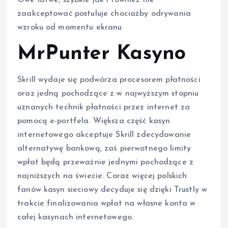
Owe łatwe, szybkie jak i również nie
zaakceptować postuluje chociażby odrywania
wzroku od momentu ekranu.
MrPunter Kasyno
Skrill wydaje się podwórza procesorem płatności
oraz jedną pochodzące z w najwyższym stopniu
uznanych technik płatności przez internet za
pomocą e-portfela. Większa część kasyn
internetowego akceptuje Skrill zdecydowanie
alternatywę bankową, zaś pierwotnego limity
wpłat będą przeważnie jednymi pochodzące z
najniższych na świecie. Coraz więcej polskich
fanów kasyn sieciowy decyduje się dzięki Trustly w
trakcie finalizowania wpłat na własne konta w
całej kasynach internetowego.