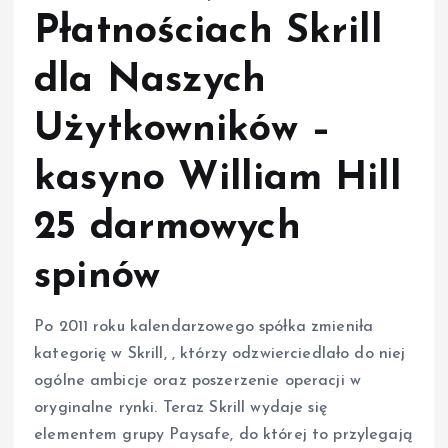
Płatnościach Skrill
dla Naszych
Użytkowników –
kasyno William Hill
25 darmowych
spinów
Po 2011 roku kalendarzowego spółka zmieniła
kategorię w Skrill, , którzy odzwierciedlało do niej
ogólne ambicje oraz poszerzenie operacji w
oryginalne rynki. Teraz Skrill wydaje się
elementem grupy Paysafe, do której to przylegają