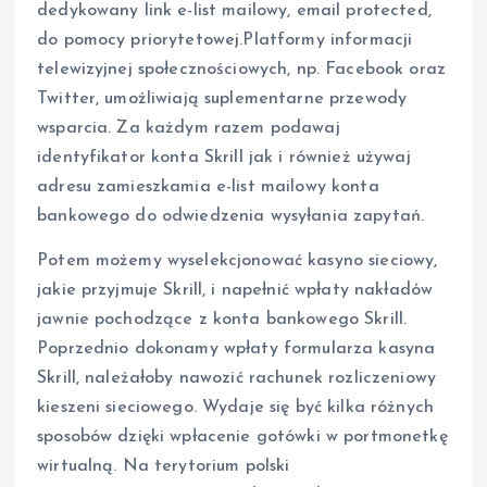
dedykowany link e-list mailowy, email protected,
do pomocy priorytetowej.Platformy informacji
telewizyjnej społecznościowych, np. Facebook oraz
Twitter, umożliwiają suplementarne przewody
wsparcia. Za każdym razem podawaj
identyfikator konta Skrill jak i również używaj
adresu zamieszkamia e-list mailowy konta
bankowego do odwiedzenia wysyłania zapytań.
Potem możemy wyselekcjonować kasyno sieciowy,
jakie przyjmuje Skrill, i napełnić wpłaty nakładów
jawnie pochodzące z konta bankowego Skrill.
Poprzednio dokonamy wpłaty formularza kasyna
Skrill, należałoby nawozić rachunek rozliczeniowy
kieszeni sieciowego. Wydaje się być kilka różnych
sposobów dzięki wpłacenie gotówki w portmonetkę
wirtualną. Na terytorium polski