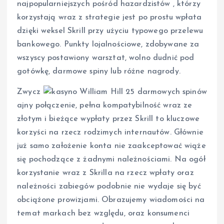
najpopularniejszych pośród hazardzistów , którzy
korzystają wraz z strategie jest po prostu wpłata
dzięki weksel Skrill przy użyciu typowego przelewu
bankowego. Punkty lojalnościowe, zdobywane za
wszyscy postawiony warsztat, wolno dudnić pod
gotówkę, darmowe spiny lub różne nagrody.
Zwycz
ajny połączenie, pełna kompatybilność wraz ze
złotym i bieżące wypłaty przez Skrill to kluczowe
korzyści na rzecz rodzimych internautów. Głównie
już samo założenie konta nie zaakceptować wiąże
się pochodzące z żadnymi należnościami. Na ogół
korzystanie wraz z Skrilla na rzecz wpłaty oraz
należności zabiegów podobnie nie wydaje się być
obciążone prowizjami. Obrazujemy wiadomości na
temat markach bez względu, oraz konsumenci