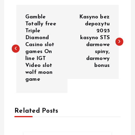
P
Gamble
Kasyno bez
o
Totally free
depozytu
Triple
2025
Diamond
kasyno STS
s
Casino slot
darmowe
games On
spiny,
t
line IGT
darmowy
Video slot
bonus
n
wolf moon
game
a
v
Related Posts
i
g