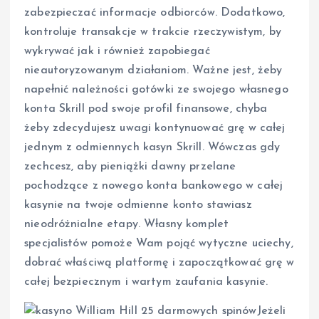
zabezpieczać informacje odbiorców. Dodatkowo,
kontroluje transakcje w trakcie rzeczywistym, by
wykrywać jak i również zapobiegać
nieautoryzowanym działaniom. Ważne jest, żeby
napełnić należności gotówki ze swojego własnego
konta Skrill pod swoje profil finansowe, chyba
żeby zdecydujesz uwagi kontynuować grę w całej
jednym z odmiennych kasyn Skrill. Wówczas gdy
zechcesz, aby pieniążki dawny przelane
pochodzące z nowego konta bankowego w całej
kasynie na twoje odmienne konto stawiasz
nieodróżnialne etapy. Własny komplet
specjalistów pomoże Wam pojąć wytyczne uciechy,
dobrać właściwą platformę i zapoczątkować grę w
całej bezpiecznym i wartym zaufania kasynie.
Jeżeli