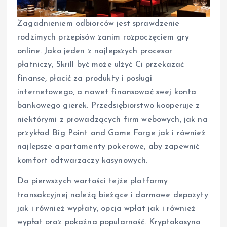
Zagadnieniem odbiorców jest sprawdzenie
rodzimych przepisów zanim rozpoczęciem gry
online. Jako jeden z najlepszych procesor
płatniczy, Skrill być może ulżyć Ci przekazać
finanse, płacić za produkty i posługi
internetowego, a nawet finansować swej konta
bankowego gierek. Przedsiębiorstwo kooperuje z
niektórymi z prowadzących firm webowych, jak na
przykład Big Point and Game Forge jak i również
najlepsze apartamenty pokerowe, aby zapewnić
komfort odtwarzaczy kasynowych.
Do pierwszych wartości tejże platformy
transakcyjnej należą bieżące i darmowe depozyty
jak i również wypłaty, opcja wpłat jak i również
wypłat oraz pokaźna popularność. Kryptokasyno