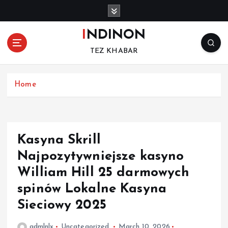
S
k
i
INDINON
p
TEZ KHABAR
t
o
c
Home
o
n
t
e
n
Kasyna Skrill
t
Najpozytywniejsze kasyno
William Hill 25 darmowych
spinów Lokalne Kasyna
Sieciowy 2025
admlnlx
Uncategorized
March 10, 2026