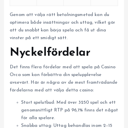
Genom att välja rätt betalningsmetod kan du
optimera både insättningar och uttag, vilket gör
att du snabbt kan börja spela och få ut dina
vinster på ett smidigt sätt.
Nyckelfördelar
Det finns flera fördelar med att spela på Casino
Orca som kan förbättra din spelupplevelse
avsevärt. Här är några av de mest framträdande
fördelarna med att välja detta casino:
Stort spelutbud: Med över 3250 spel och ett
genomsnittligt RTP på 96,1% finns det något
för alla spelare.
Snabba uttag: Uttag behandlas inom 2–15