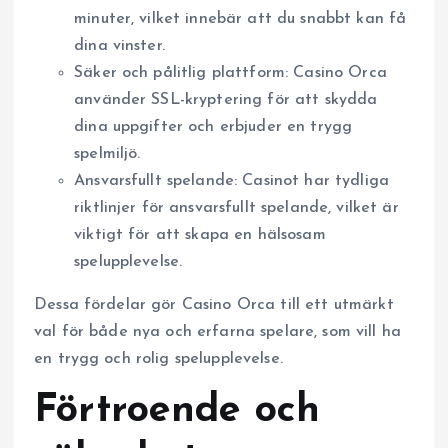
minuter, vilket innebär att du snabbt kan få
dina vinster.
Säker och pålitlig plattform: Casino Orca
använder SSL-kryptering för att skydda
dina uppgifter och erbjuder en trygg
spelmiljö.
Ansvarsfullt spelande: Casinot har tydliga
riktlinjer för ansvarsfullt spelande, vilket är
viktigt för att skapa en hälsosam
spelupplevelse.
Dessa fördelar gör Casino Orca till ett utmärkt
val för både nya och erfarna spelare, som vill ha
en trygg och rolig spelupplevelse.
Förtroende och