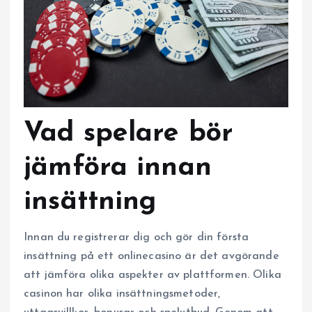
Vad spelare bör
jämföra innan
insättning
Innan du registrerar dig och gör din första
insättning på ett onlinecasino är det avgörande
att jämföra olika aspekter av plattformen. Olika
casinon har olika insättningsmetoder,