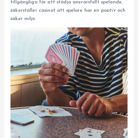
tillgängliga för att stödja ansvarsfullt spelande,
säkerställer casinot att spelare har en positiv och
säker miljö.