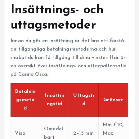
Insättnings- och
uttagsmetoder
Innan du gör en insättning är det bra att förstå
de tillgängliga betalningsmetoderna och hur
snabbt du kan få tillgång till dina vinster. Här är
en översikt över insättnings- och uttagsalternativ
på Casino Orca:
Betalnin
Insättni
Uttagsti
gsmeto
Gränser
ngstid
d
d
Min €10,
Omedel
Visa
2–15 min
Max
bart