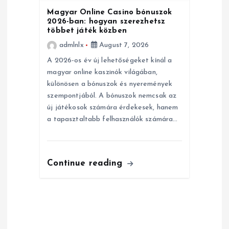
Magyar Online Casino bónuszok
2026-ban: hogyan szerezhetsz
többet játék közben
admlnlx
August 7, 2026
A 2026-os év új lehetőségeket kínál a
magyar online kaszinók világában,
különösen a bónuszok és nyeremények
szempontjából. A bónuszok nemcsak az
új játékosok számára érdekesek, hanem
a tapasztaltabb felhasználók számára…
Continue reading