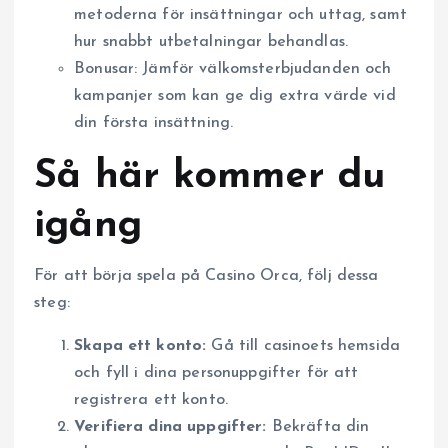
metoderna för insättningar och uttag, samt
hur snabbt utbetalningar behandlas.
Bonusar: Jämför välkomsterbjudanden och
kampanjer som kan ge dig extra värde vid
din första insättning.
Så här kommer du
igång
För att börja spela på Casino Orca, följ dessa
steg:
Skapa ett konto:
Gå till casinoets hemsida
och fyll i dina personuppgifter för att
registrera ett konto.
Verifiera dina uppgifter:
Bekräfta din