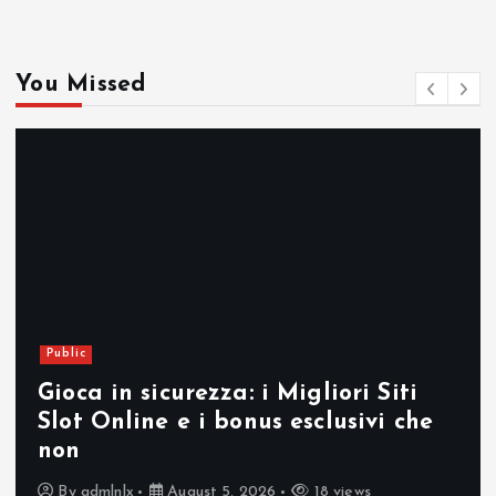
You Missed
Public
Gioca in sicurezza: i Migliori Siti
Slot Online e i bonus esclusivi che
non
By
admlnlx
August 5, 2026
18 views