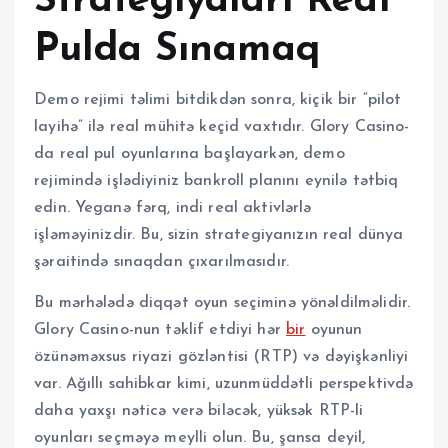
Strategiyaları Real
Pulda Sınamaq
Demo rejimi təlimi bitdikdən sonra, kiçik bir “pilot
layihə” ilə real mühitə keçid vaxtıdır. Glory Casino-
da real pul oyunlarına başlayarkən, demo
rejimində işlədiyiniz bankroll planını eynilə tətbiq
edin. Yeganə fərq, indi real aktivlərlə
işləməyinizdir. Bu, sizin strategiyanızın real dünya
şəraitində sınaqdan çıxarılmasıdır.
Bu mərhələdə diqqət oyun seçiminə yönəldilməlidir.
Glory Casino-nun təklif etdiyi hər
bir
oyunun
özünəməxsus riyazi gözləntisi (RTP) və dəyişkənliyi
var. Ağıllı sahibkar kimi, uzunmüddətli perspektivdə
daha yaxşı nəticə verə biləcək, yüksək RTP-li
oyunları seçməyə meylli olun. Bu, şansa deyil,