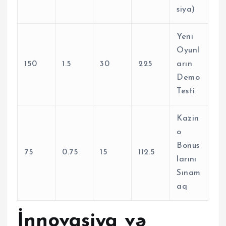
siya)
Yeni
Oyunl
150
1.5
30
225
arın
Demo
Testi
Kazin
o
Bonus
75
0.75
15
112.5
larını
Sınam
aq
İnnovasiya və