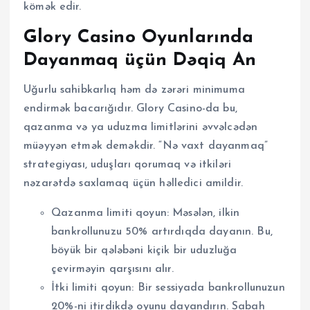
kömək edir.
Glory Casino Oyunlarında
Dayanmaq üçün Dəqiq An
Uğurlu sahibkarlıq həm də zərəri minimuma
endirmək bacarığıdır. Glory Casino-da bu,
qazanma və ya uduzma limitlərini əvvəlcədən
müəyyən etmək deməkdir. “Nə vaxt dayanmaq”
strategiyası, uduşları qorumaq və itkiləri
nəzarətdə saxlamaq üçün həlledici amildir.
Qazanma limiti qoyun: Məsələn, ilkin
bankrollunuzu 50% artırdıqda dayanın. Bu,
böyük bir qələbəni kiçik bir uduzluğa
çevirməyin qarşısını alır.
İtki limiti qoyun: Bir sessiyada bankrollunuzun
20%-ni itirdikdə oyunu dayandırın. Sabah