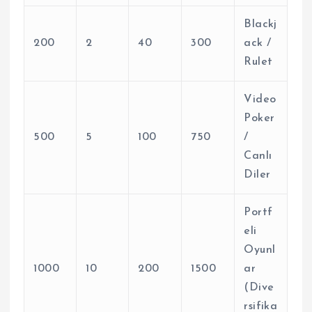
Blackj
200
2
40
300
ack /
Rulet
Video
Poker
500
5
100
750
/
Canlı
Diler
Portf
eli
Oyunl
1000
10
200
1500
ar
(Dive
rsifika