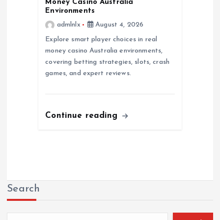
Money Casino Australia
Environments
admlnlx
August 4, 2026
Explore smart player choices in real
money casino Australia environments,
covering betting strategies, slots, crash
games, and expert reviews.
Continue reading
Search