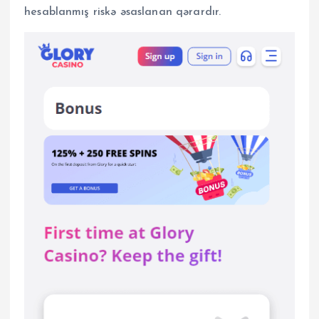
hesablanmış riskə əsaslanan qərardır.