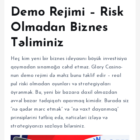
Demo Rejimi – Risk
Olmadan Biznes
Təliminiz
Heç kim yeni bir biznes ideyasını böyük investisiya
qoymadan sınamağa cəhd etməz. Glory Casino-
nun demo rejimi də məhz bunu təklif edir – real
pul riski olmadan oyunları və strategiyaları
öyrənmək. Bu, yeni bir bazara daxil olmazdan
əvvəl bazar tədqiqatı aparmaq kimidir. Burada siz
“nə qədər mərc etmək” və “nə vaxt dayanmaq”
prinsiplərini tətbiq edə, nəticələri izləyə və
strategiyanızı sazlaya bilərsiniz.