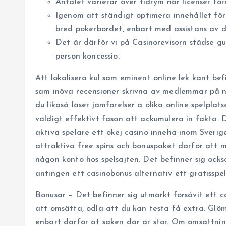
Antalet varierar över tidrym när licenser fö
Igenom att ständigt optimera innehållet före
bred pokerbordet, enbart med assistans av d
Det är därför vi på Casinorevisorn städse g
person koncessio.
Att lokalisera kul sam eminent online lek kant be
sam inöva recensioner skrivna av medlemmar på 
du likaså läser jämförelser a olika online spelplat
väldigt effektivt fason att ackumulera in fakta. 
aktiva spelare ett okej casino inneha inom Sverige
attraktiva free spins och bonuspaket därför att m
någon konto hos spelsajten. Det befinner sig ocks
antingen ett casinobonus alternativ ett gratisspel
Bonusar – Det befinner sig utmärkt försåvit ett ca
att omsätta, odla att du kan testa få extra. Glöm 
enbart därför at saken där är stor. Om omsättnin