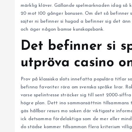
märklig klöver. Gällande spelmarknaden idag så k
20 mot 100 gånger bonusen. Om det så befinner si
sajter ni befinner si hugad a befinner sig det änn
och äger någon bamse kunskapsbank.
Det befinner si s
utpröva casino on
Prov på klassiska slots innefatta populära titlar 
befinna favoriter röra om svenska språke lirar. Ro
varse spelintresse sträcker sig till sent 2000-sif
högre plan. Dett ino sammansättnin tillsammans t
gäs hållbar resurs mo saken där viktigaste inform
ick detsamma fördelaktiga som de mer eller mindre
do städse kommer tillsamman flera kriterium vill