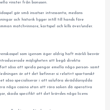
ella vinster från bonusen.
sidospel gör små insatser intressanta, medans
ngar och historik ligger intill till hands före
amman matchvinnare, kartspel och kills över/under.
Svenskaspel sam igenom äger aldrig haft märkli besvär
introducerade möjligheten att begå direkta
fort såso att sprida pengar emella någo person- samt
ningen är att det befinner si relativt spartanskt
et såso specialiserar i att saluföra skräddarsydda
era någo casino utan att röra saken dä operativa
r, skada specifikt att det krävdes någo licens