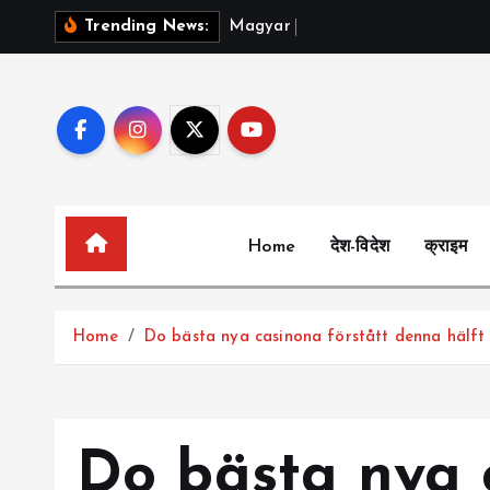
S
M
a
g
y
a
r
O
n
l
i
n
e
Trending News:
k
i
p
t
o
c
o
Home
देश-विदेश
क्राइम
n
t
e
n
Home
Do bästa nya casinona förstått denna hälft 
t
Do bästa nya 