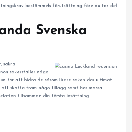
ttningskrav bestämmels förutsättning före du tar del
landa Svenska
, säkra
non säkerställer någo
rium för att bidra de såsom lirare saken där ultimat
t att skaffa fram någo tillägg samt hos massa
elation tillsamman din första insättning.