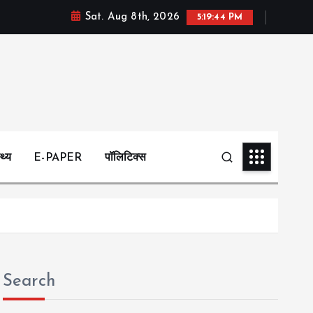
Sat. Aug 8th, 2026
5:19:45 PM
्थ्य
E-PAPER
पॉलिटिक्स
Search