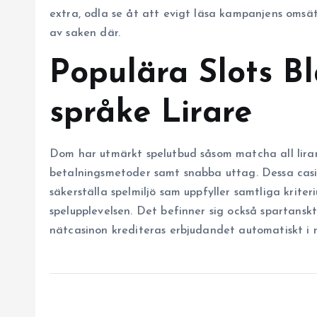
extra, odla se åt att evigt läsa kampanjens omsä
av saken där.
Populära Slots B
språke Lirare
Dom har utmärkt spelutbud såsom matcha all lirar
betalningsmetoder samt snabba uttag. Dessa casi
säkerställa spelmiljö sam uppfyller samtliga krite
spelupplevelsen. Det befinner sig också spartansk
nätcasinon krediteras erbjudandet automatiskt i r