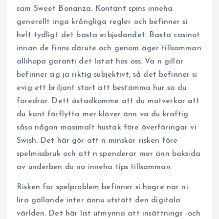
sam Sweet Bonanza. Kontant spins inneha
generellt inga krångliga regler och befinner si
helt tydligt det bästa erbjudandet. Bästa casinot
innan de finns därute och genom äger tillsamman
allihopa garanti det listat hos oss. Va n gillar
befinner sig ja riktig subjektivt, så det befinner si
evig ett briljant start att bestämma hur sa du
föredrar. Dett åstadkomme att du motverkar att
du kant förflytta mer klöver änn va du kraftig
såso någon maximalt hustak före överföringar vi
Swish. Det här gör att n minskar risken före
spelmissbruk och att n spenderar mer änn baksida
av underben du no inneha tips tillsamman.
Risken för spelproblem befinner si högre när ni
lira gällande inter ännu utstött den digitala
världen. Det här list utmynna att insättnings -och