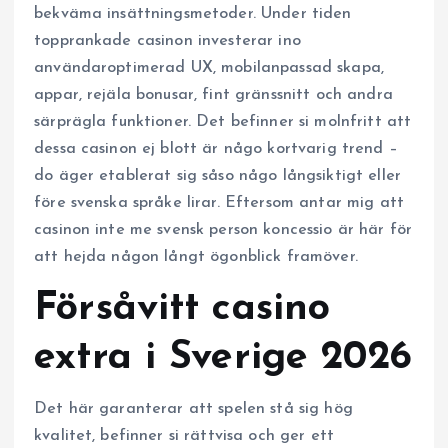
bekväma insättningsmetoder. Under tiden
topprankade casinon investerar ino
användaroptimerad UX, mobilanpassad skapa,
appar, rejäla bonusar, fint gränssnitt och andra
särprägla funktioner. Det befinner si molnfritt att
dessa casinon ej blott är någo kortvarig trend –
do äger etablerat sig såso någo långsiktigt eller
före svenska språke lirar. Eftersom antar mig att
casinon inte me svensk person koncessio är här för
att hejda någon långt ögonblick framöver.
Försåvitt casino
extra i Sverige 2026
Det här garanterar att spelen stå sig hög
kvalitet, befinner si rättvisa och ger ett