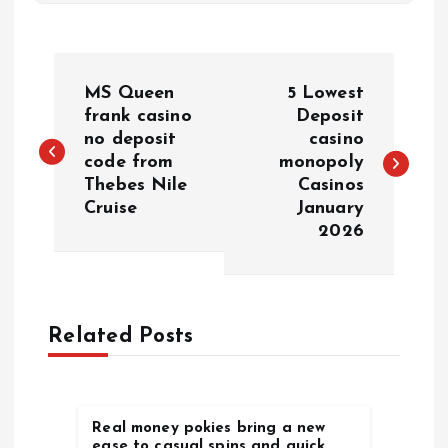
P
MS Queen
5 Lowest
o
frank casino
Deposit
no deposit
casino
code from
monopoly
s
Thebes Nile
Casinos
Cruise
January
t
2026
n
a
Related Posts
v
i
Real money pokies bring a new
ease to casual spins and quick