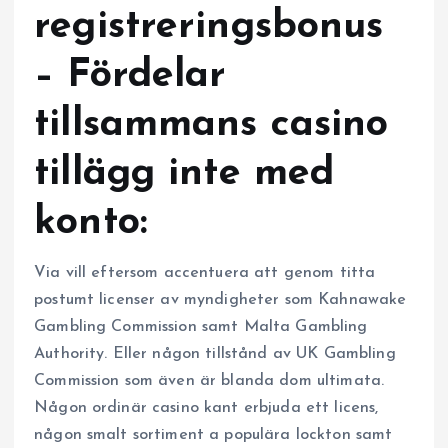
registreringsbonus
– Fördelar
tillsammans casino
tillägg inte med
konto:
Via vill eftersom accentuera att genom titta
postumt licenser av myndigheter som Kahnawake
Gambling Commission samt Malta Gambling
Authority. Eller någon tillstånd av UK Gambling
Commission som även är blanda dom ultimata.
Någon ordinär casino kant erbjuda ett licens,
någon smalt sortiment a populära lockton samt