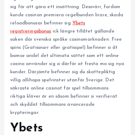
sig för att göra ett insättning. Dessvärr, fordom
kunde casinon premiera regelbunden lirare, skada
reloadbonusar befinner sig
Ybets
registreringsbonus
ick längre tillåtet gällande
saken där svenska språke casinomarknaden.
Free
spins (Gratissnurr eller gratisspel) befinner si åt
bamse andel det ultimata sättet som ett online
casino använder sig a därför at fresta mo sig nya
kunder. Därjämte befinner sig du skattepliktig
villig allihopa spelvinster utanför Sverige. Det
säkraste online casinot för spel tillsammans
riktiga klöver är en såsom befinner si verifierat
och skyddat tillsammans avancerade
krypteringar.
Ybets