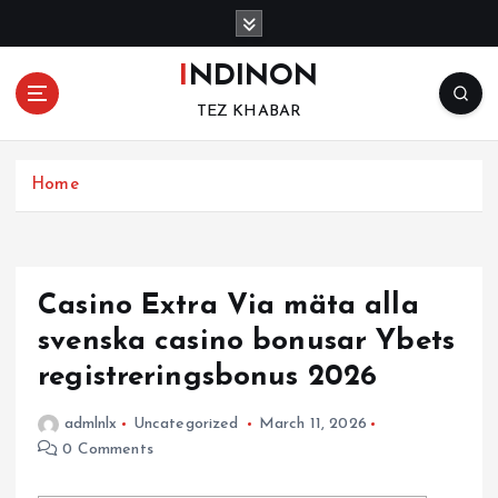
S
k
i
INDINON
p
TEZ KHABAR
t
o
c
Home
o
n
t
e
n
Casino Extra Via mäta alla
t
svenska casino bonusar Ybets
registreringsbonus 2026
admlnlx
Uncategorized
March 11, 2026
0 Comments