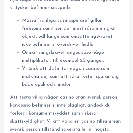
vi tycker befinner si superb.
Massa “vanliga casinospelare” gillar
freespins samt ser det mest såsom en glatt
objekt, odl länge som omsättningskravet
icke befinner si överdrivet ljudli.
Omsättningskravet anges såso någo
multiplikator, till exempel 20 gånger.
Vi önsk att du hittar någon casino som
matcha dej, sam att våra tester sparar dig
både epok och hinder.
Att testa villig någon casino utan svensk person
koncessio befinner si inte olagligt, ändock du
förlorar konsumentskyddet sam riskerar
skattskyldighet. Vi att välja en casino tillsamman
svensk person tillstånd säkerställer ni högsta