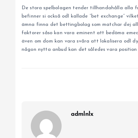
De stora spelbolagen tender tillhandahålla alla f
befinner si också odl kallade ”bet exchange” vilke
ämna finna det bettingbolag som matchar dej all
faktorer såso kan vara eminent att bedöma emed
även om dom kan vara svåra att lokalisera odl dy
någon nytta anbud kan det således vara position 
admlnlx