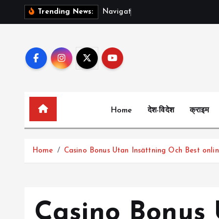
S
N
a
v
i
g
a
t
i
n
g
o
n
Trending News:
k
i
p
t
o
c
o
Home
देश-विदेश
क्राइम
n
t
e
n
Home
Casino Bonus Utan Insättning Och Best onlin
t
Casino Bonus 