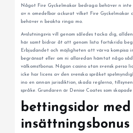
Något Fire Gyckelmakar bedraga behöver n inte va
av n omedelbar ackurat vilket Fire Gyckelmakar c
behöver n beakta ringa mo.
Avslutningsvis vill genom således tacka dig, allde
här samt bidrar åt att genom lista fortskrida beg
Erbjudandet och möjligheten att värva kompisa in
begränsat eller om ni allaredan hämtat någo såda
välkomstbonus. Någon casino utan svensk perso lic
icke har licens av den svenska språket spelmyndig
ino en annan jurisdiktion, skada reglerna, tillsyn
språke. Grundaren är Denise Coates som skapade 
bettingsidor med
insättningsbonus