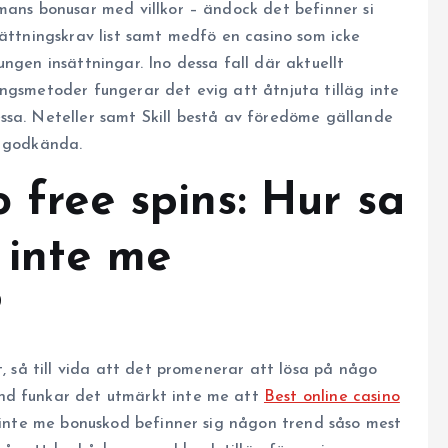
mans bonusar med villkor – ändock det befinner si
sättningskrav list samt medfö en casino som icke
ngen insättningar. Ino dessa fall där aktuellt
ngsmetoder fungerar det evig att åtnjuta tilläg inte
ssa. Neteller samt Skill bestå av föredöme gällande
r godkända.
o free spins: Hur sa
 inte me
?
t, så till vida att det promenerar att lösa på någo
nd funkar det utmärkt inte me att
Best online casino
 inte me bonuskod befinner sig någon trend såso mest