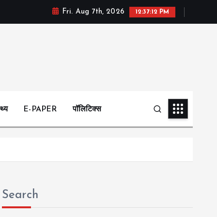
Fri. Aug 7th, 2026
12:37:13 PM
्थ्य
E-PAPER
पॉलिटिक्स
Search