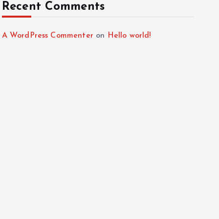
Recent Comments
A WordPress Commenter
on
Hello world!