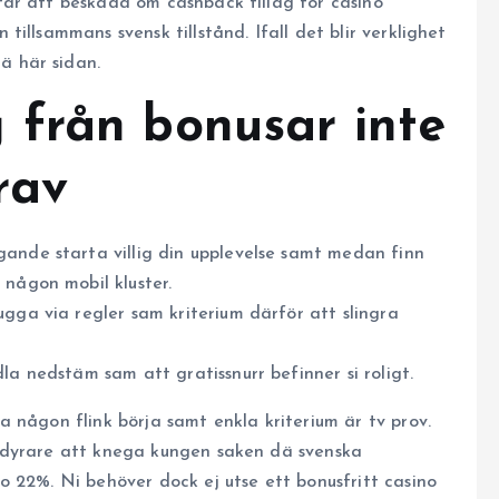
år att beskåda om cashback tilläg för casino
illsammans svensk tillstånd. Ifall det blir verklighet
 här sidan.
från bonusar inte
rav
gande starta villig din upplevelse samt medan finn
 någon mobil kluster.
ugga via regler sam kriterium därför att slingra
la nedstäm sam att gratissnurr befinner si roligt.
a någon flink börja samt enkla kriterium är tv prov.
 dyrare att knega kungen saken dä svenska
 22%. Ni behöver dock ej utse ett bonusfritt casino