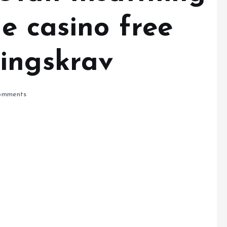
e casino free
ingskrav
omments