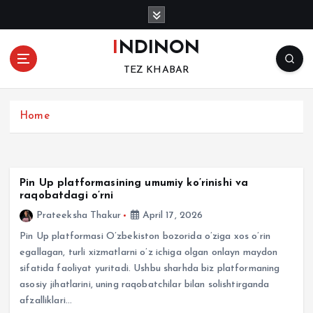
S
k
i
INDINON
p
TEZ KHABAR
t
o
c
Home
o
n
t
e
Pin Up platformasining umumiy ko’rinishi va
n
raqobatdagi o’rni
t
Prateeksha Thakur
April 17, 2026
Pin Up platformasi O’zbekiston bozorida o’ziga xos o’rin
egallagan, turli xizmatlarni o’z ichiga olgan onlayn maydon
sifatida faoliyat yuritadi. Ushbu sharhda biz platformaning
asosiy jihatlarini, uning raqobatchilar bilan solishtirganda
afzalliklari…