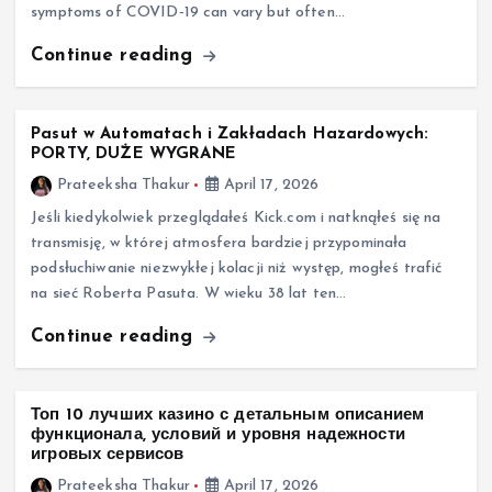
symptoms of COVID‑19 can vary but often…
Continue reading
Pasut w Automatach i Zakładach Hazardowych:
PORTY, DUŻE WYGRANE
Prateeksha Thakur
April 17, 2026
Jeśli kiedykolwiek przeglądałeś Kick.com i natknąłeś się na
transmisję, w której atmosfera bardziej przypominała
podsłuchiwanie niezwykłej kolacji niż występ, mogłeś trafić
na sieć Roberta Pasuta. W wieku 38 lat ten…
Continue reading
Топ 10 лучших казино с детальным описанием
функционала, условий и уровня надежности
игровых сервисов
Prateeksha Thakur
April 17, 2026