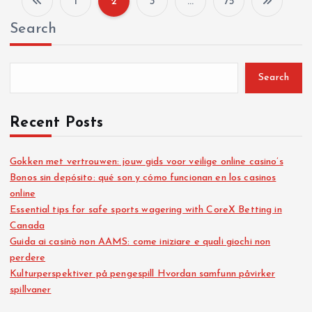
1
2
3
…
75
P
Search
o
s
Search
t
Recent Posts
s
Gokken met vertrouwen: jouw gids voor veilige online casino’s
Bonos sin depósito: qué son y cómo funcionan en los casinos
p
online
Essential tips for safe sports wagering with CoreX Betting in
a
Canada
Guida ai casinò non AAMS: come iniziare e quali giochi non
g
perdere
Kulturperspektiver på pengespill Hvordan samfunn påvirker
i
spillvaner