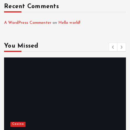
n
Recent Comments
a
A WordPress Commenter
on
Hello world!
t
i
You Missed
o
n
Casino