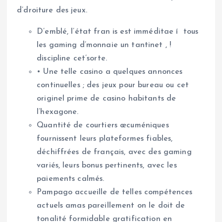
d’droiture des jeux.
D’emblé, l’état fran is est imméditae í tous
les gaming d’monnaie un tantinet , !
discipline cet’sorte.
• Une telle casino a quelques annonces
continuelles ; des jeux pour bureau ou cet
originel prime de casino habitants de
l’hexagone.
Quantité de courtiers œcuméniques
fournissent leurs plateformes fiables,
déchiffrées de français, avec des gaming
variés, leurs bonus pertinents, avec les
paiements calmés.
Pampago accueille de telles compétences
actuels amas pareillement on le doit de
tonalité formidable gratification en