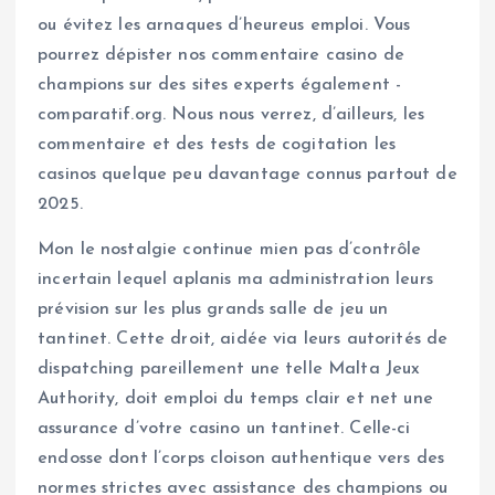
ou évitez les arnaques d’heureus emploi. Vous
pourrez dépister nos commentaire casino de
champions sur des sites experts également -
comparatif.org. Nous nous verrez, d’ailleurs, les
commentaire et des tests de cogitation les
casinos quelque peu davantage connus partout de
2025.
Mon le nostalgie continue mien pas d’contrôle
incertain lequel aplanis ma administration leurs
prévision sur les plus grands salle de jeu un
tantinet. Cette droit, aidée via leurs autorités de
dispatching pareillement une telle Malta Jeux
Authority, doit emploi du temps clair et net une
assurance d’votre casino un tantinet. Celle-ci
endosse dont l’corps cloison authentique vers des
normes strictes avec assistance des champions ou