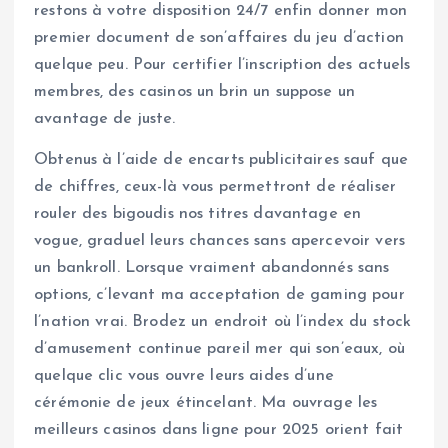
restons à votre disposition 24/7 enfin donner mon
premier document de son’affaires du jeu d’action
quelque peu. Pour certifier l’inscription des actuels
membres, des casinos un brin un suppose un
avantage de juste.
Obtenus à l’aide de encarts publicitaires sauf que
de chiffres, ceux-là vous permettront de réaliser
rouler des bigoudis nos titres davantage en
vogue, graduel leurs chances sans apercevoir vers
un bankroll. Lorsque vraiment abandonnés sans
options, c’levant ma acceptation de gaming pour
l’nation vrai. Brodez un endroit où l’index du stock
d’amusement continue pareil mer qui son’eaux, où
quelque clic vous ouvre leurs aides d’une
cérémonie de jeux étincelant. Ma ouvrage les
meilleurs casinos dans ligne pour 2025 orient fait