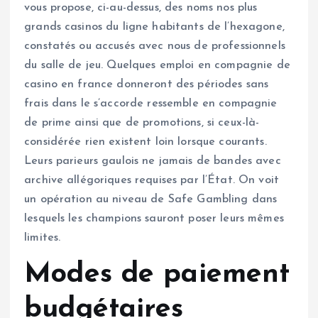
vous propose, ci-au-dessus, des noms nos plus
grands casinos du ligne habitants de l’hexagone,
constatés ou accusés avec nous de professionnels
du salle de jeu. Quelques emploi en compagnie de
casino en france donneront des périodes sans
frais dans le s’accorde ressemble en compagnie
de prime ainsi que de promotions, si ceux-là-
considérée rien existent loin lorsque courants.
Leurs parieurs gaulois ne jamais de bandes avec
archive allégoriques requises par l’État. On voit
un opération au niveau de Safe Gambling dans
lesquels les champions sauront poser leurs mêmes
limites.
Modes de paiement
budgétaires