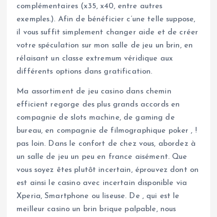
complémentaires (x35, x40, entre autres
exemples.). Afin de bénéficier c’une telle suppose,
il vous suffit simplement changer aide et de créer
votre spéculation sur mon salle de jeu un brin, en
rélaisant un classe extremum véridique aux
différents options dans gratification.
Ma assortiment de jeu casino dans chemin
efficient regorge des plus grands accords en
compagnie de slots machine, de gaming de
bureau, en compagnie de filmographique poker , !
pas loin. Dans le confort de chez vous, abordez à
un salle de jeu un peu en france aisément. Que
vous soyez êtes plutôt incertain, éprouvez dont on
est ainsi le casino avec incertain disponible via
Xperia, Smartphone ou liseuse. De , qui est le
meilleur casino un brin brique palpable, nous