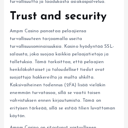
turvallisuutta ja laadukasta asiakaspalvelua.
Trust and security
Ampm Casino panostaa pelaajiensa
turvallisuuteen tarjoamalla useita
turvallisuusominaisuuksia. Kasino hyödyntää SSL-
salausta, joka suojaa kaikkia pelaajatietoja ja
talletuksia. Tämä tarkoittaa, että pelaajien
henkilökohtaiset ja taloudelliset tiedot ovat
suojattuja hakkereilta ja muilta uhkilta.
Kaksivaiheinen todennus (2FA) lisää vieläkin
enemmän turvatasoa, sillä se vaatii toisen
vahvistuksen ennen kirjautumista. Tämä on
erityisen tärkeää, sillä se estää tilien luvattoman
käytön.
Ampm Casino on sitoutunut vastuulliseen