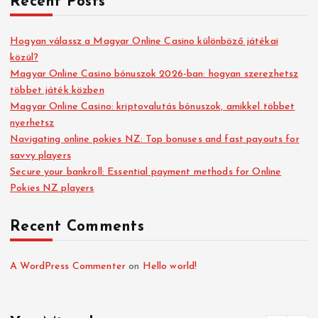
Recent Posts
Hogyan válassz a Magyar Online Casino különböző játékai
közül?
Magyar Online Casino bónuszok 2026-ban: hogyan szerezhetsz
többet játék közben
Magyar Online Casino: kriptovalutás bónuszok, amikkel többet
nyerhetsz
Navigating online pokies NZ: Top bonuses and fast payouts for
savvy players
Secure your bankroll: Essential payment methods for Online
Pokies NZ players
Recent Comments
A WordPress Commenter
on
Hello world!