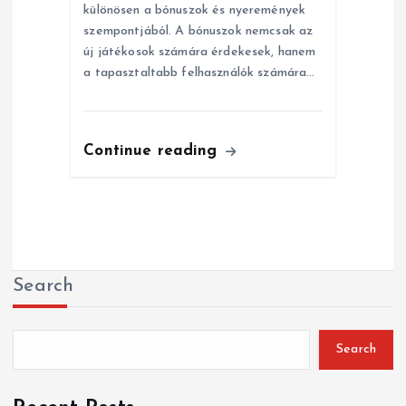
különösen a bónuszok és nyeremények
szempontjából. A bónuszok nemcsak az
új játékosok számára érdekesek, hanem
a tapasztaltabb felhasználók számára…
Continue reading
Search
Search