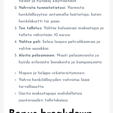
tiedot ja hyväksy käyttöehdot.
Vahvista tunnistetietosi:
Varmista
henkilöllisyytesi antamalla lisätietoja, kuten
henkilökortti tai passi.
Tee talletus:
Valitse haluamasi maksutapa ja
talleta vähintään 10 euroa.
Valitse peli:
Selaa laajaa pelivalikoimaa ja
valitse suosikkisi.
Aloita pelaaminen:
Nauti pelaamisesta ja
hyödy erilaisista bonuksista ja kampanjoista.
Nopea ja helppo rekisteröityminen.
Vahva henkilöllisyyden vahvistus lisää
turvallisuutta.
Useita maksutapoja mahdollistaa
joustavuuden talletuksissa.