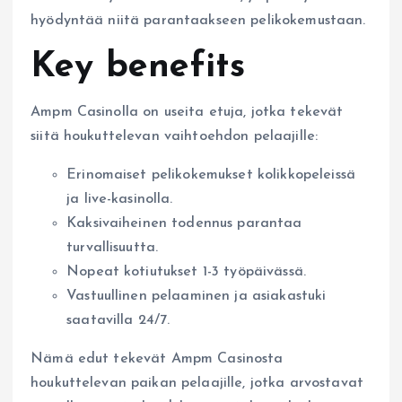
hyödyntää niitä parantaakseen pelikokemustaan.
Key benefits
Ampm Casinolla on useita etuja, jotka tekevät
siitä houkuttelevan vaihtoehdon pelaajille:
Erinomaiset pelikokemukset kolikkopeleissä
ja live-kasinolla.
Kaksivaiheinen todennus parantaa
turvallisuutta.
Nopeat kotiutukset 1-3 työpäivässä.
Vastuullinen pelaaminen ja asiakastuki
saatavilla 24/7.
Nämä edut tekevät Ampm Casinosta
houkuttelevan paikan pelaajille, jotka arvostavat