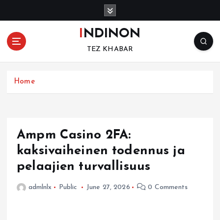
S
k
i
INDINON
p
TEZ KHABAR
t
o
c
Home
o
n
t
e
n
Ampm Casino 2FA:
t
kaksivaiheinen todennus ja
pelaajien turvallisuus
admlnlx
Public
June 27, 2026
0 Comments