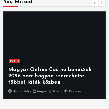
You Missed
Public
Magyar Online Casino bónuszok
2026-ban: hogyan szerezhetsz
többet játék közben
By
admlnlx
August 7, 2026
15 views