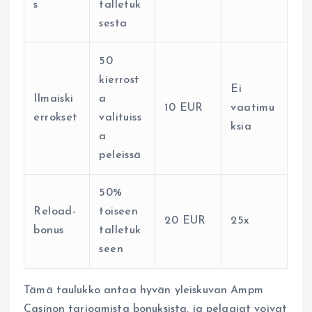
s
talletuk
sesta
50
kierrost
Ei
Ilmaiski
a
10 EUR
vaatimu
errokset
valituiss
ksia
a
peleissä
50%
Reload-
toiseen
20 EUR
25x
bonus
talletuk
seen
Tämä taulukko antaa hyvän yleiskuvan Ampm
Casinon tarjoamista bonuksista, ja pelaajat voivat