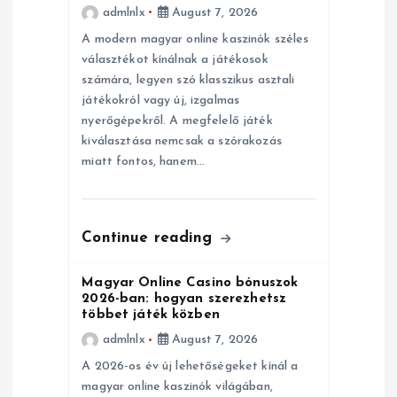
admlnlx
August 7, 2026
a
A modern magyar online kaszinók széles
választékot kínálnak a játékosok
t
számára, legyen szó klasszikus asztali
játékokról vagy új, izgalmas
i
nyerőgépekről. A megfelelő játék
kiválasztása nemcsak a szórakozás
o
miatt fontos, hanem…
n
Continue reading
Magyar Online Casino bónuszok
2026-ban: hogyan szerezhetsz
többet játék közben
admlnlx
August 7, 2026
A 2026-os év új lehetőségeket kínál a
magyar online kaszinók világában,