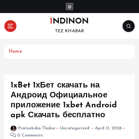
S
k
i
INDINON
p
TEZ KHABAR
t
o
c
Home
o
n
t
e
n
1xBet 1хБет скачать на
t
Андроид Официальное
приложение 1xbet Android
apk Скачать бесплатно
Prateeksha Thakur
Uncategorized
April 13, 2026
0 Comments