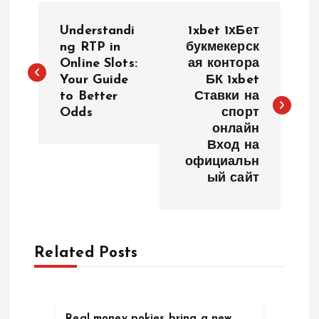
P
Understandi
1xbet 1хБет
o
ng RTP in
букмекерск
Online Slots:
ая контора
Your Guide
БК 1xbet
s
to Better
Ставки на
Odds
спорт
t
онлайн
Вход на
n
официальн
ый сайт
a
v
Related Posts
i
g
Real money pokies bring a new