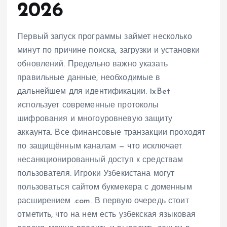
2026
Первый запуск программы займет несколько
минут по причине поиска, загрузки и установки
обновлений. Предельно важно указать
правильные данные, необходимые в
дальнейшем для идентификации. 1xBet
использует современные протоколы
шифрования и многоуровневую защиту
аккаунта. Все финансовые транзакции проходят
по защищённым каналам — что исключает
несанкционированный доступ к средствам
пользователя. Игроки Узбекистана могут
пользоваться сайтом букмекера с доменным
расширением .com. В первую очередь стоит
отметить, что на нем есть узбекская языковая