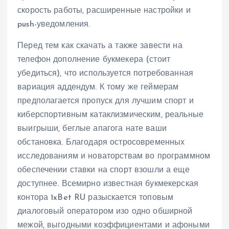
скорость работы, расширенные настройки и
push-уведомления.
Перед тем как скачать а также завести на
телефон дополнение букмекера (стоит
убедиться), что используется потребованная
вариация аддендум. К тому же геймерам
предполагается пропуск для лучшим спорт и
киберспортивным катаклизмическим, реальные
выигрыши, беглые апагога нате ваши
обстановка. Благодаря остросовременных
исследованиям и новаторствам во программном
обеспечении ставки на спорт взошли а еще
доступнее. Всемирно известная букмекерская
контора 1xBet RU разыскается топовым
диалоговый оператором изо одно обширной
межой, выгодными коэффициентами и афоными