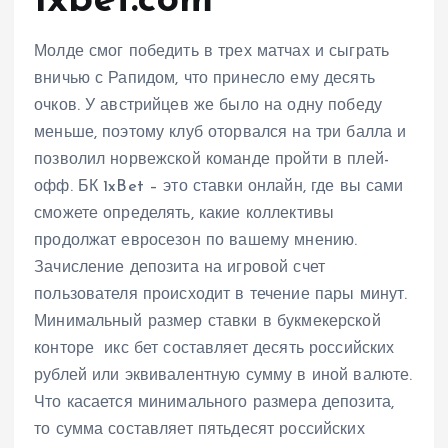
1xbet.com
Молде смог победить в трех матчах и сыграть
вничью с Рапидом, что принесло ему десять
очков. У австрийцев же было на одну победу
меньше, поэтому клуб оторвался на три балла и
позволил норвежской команде пройти в плей-
офф. БК 1xBet – это ставки онлайн, где вы сами
сможете определять, какие коллективы
продолжат евросезон по вашему мнению.
Зачисление депозита на игровой счет
пользователя происходит в течение пары минут.
Минимальный размер ставки в букмекерской
конторе икс бет составляет десять российских
рублей или эквивалентную сумму в иной валюте.
Что касается минимального размера депозита,
то сумма составляет пятьдесят российских