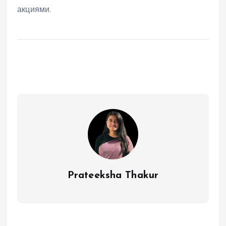
акциями.
Prateeksha Thakur