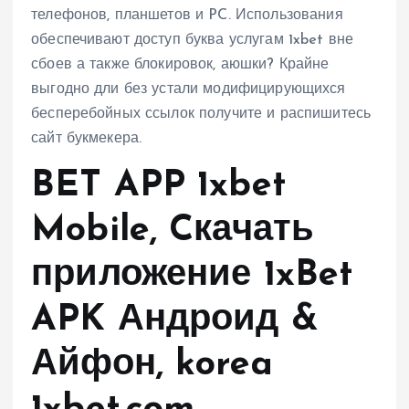
телефонов, планшетов и PC. Использования
обеспечивают доступ буква услугам 1xbet вне
сбоев а также блокировок, аюшки? Крайне
выгодно дли без устали модифицирующихся
бесперебойных ссылок получите и распишитесь
сайт букмекера.
BET APP 1xbet
Mobile, Cкачать
приложение 1xBet
APK Андроид &
Айфон, korea