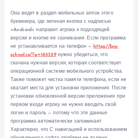
Она ведет в раздел мобильных аппок этого
букмекера, где зеленая кнопка с надписью
«Android» направит игрока к подходящей
версии и кнопке ее скачивания. Если программа
не устанавливается на телефон —
https://big-
school.ru/?p=165329
нужно убедиться, что
скачана нужная версия, которая соответствует
операционной системе мобильного устройства.
Также поможет чистка памяти телефона, если не
хватает места для установки приложения.
После
установки обновленной версии приложения при
первом входе игроку не нужно вводить свой
логин и пароль — потому что эти данные
программа автоматически запоминает.
Характерно, что С навигацией и использованием
обновленного софта проблем не должно