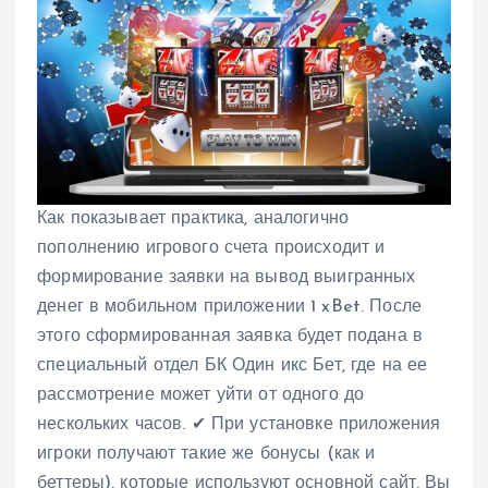
Как показывает практика, аналогично
пополнению игрового счета происходит и
формирование заявки на вывод выигранных
денег в мобильном приложении 1 xBet. После
этого сформированная заявка будет подана в
специальный отдел БК Один икс Бет, где на ее
рассмотрение может уйти от одного до
нескольких часов. ✔ При установке приложения
игроки получают такие же бонусы (как и
беттеры), которые используют основной сайт. Вы