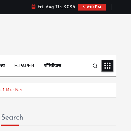
Fri. Aug 7th, 2026
5:18:11 PM
्थ्य
E-PAPER
पॉलिटिक्स
а 1 Икс Бет
Search