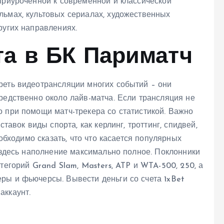
приуроченной к современной и классической
льмах, культовых сериалах, художественных
ругих направлениях.
та в БК Париматч
реть видеотрансляции многих событий – они
редственно около лайв-матча. Если трансляция не
о при помощи матч-трекера со статистикой. Важно
ставок виды спорта, как керлинг, троттинг, спидвей,
обходимо сказать, что что касается популярных
о здесь наполнение максимально полное. Поклонники
тегорий Grand Slam, Masters, ATP и WTA-500, 250, а
ры и фьючерсы. Вывести деньги со счета 1xBet
аккаунт.