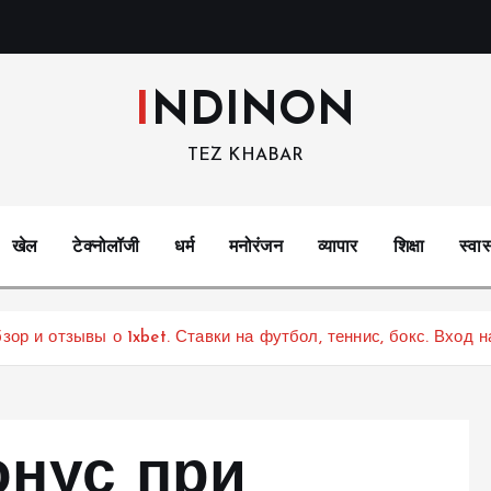
INDINON
TEZ KHABAR
खेल
टेक्नोलॉजी
धर्म
मनोरंजन
व्यापार
शिक्षा
स्वास
зор и отзывы о 1xbet. Ставки на футбол, теннис, бокс. Вход н
бонус при