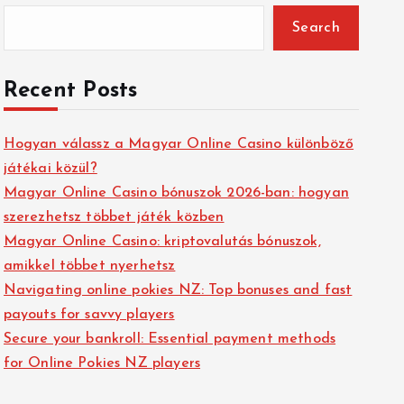
Search
Recent Posts
Hogyan válassz a Magyar Online Casino különböző
játékai közül?
Magyar Online Casino bónuszok 2026-ban: hogyan
szerezhetsz többet játék közben
Magyar Online Casino: kriptovalutás bónuszok,
amikkel többet nyerhetsz
Navigating online pokies NZ: Top bonuses and fast
payouts for savvy players
Secure your bankroll: Essential payment methods
for Online Pokies NZ players