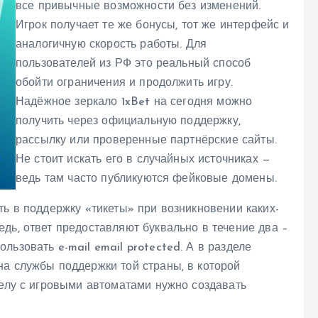
все привычные возможности без изменений.
Игрок получает те же бонусы, тот же интерфейс и
аналогичную скорость работы. Для
пользователей из РФ это реальный способ
обойти ограничения и продолжить игру.
Надёжное зеркало 1xBet на сегодня можно
получить через официальную поддержку,
рассылку или проверенные партнёрские сайты.
Не стоит искать его в случайных источниках —
ведь там часто публикуются фейковые домены.
ть в поддержку «тикеты» при возникновении каких-
дь, ответ предоставляют буквально в течение два –
льзовать e-mail email protected. А в разделе
на службы поддержки той страны, в которой
делу с игровыми автоматами нужно создавать