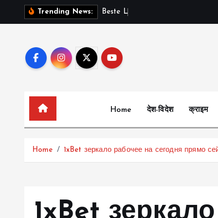
S
B
e
s
t
e
L
e
g
a
l
e
Trending News:
k
i
p
t
o
c
o
Home
देश-विदेश
क्राइम
n
t
e
n
Home
1xBet зеркало рабочее на сегодня прямо се
t
1xBet зеркал