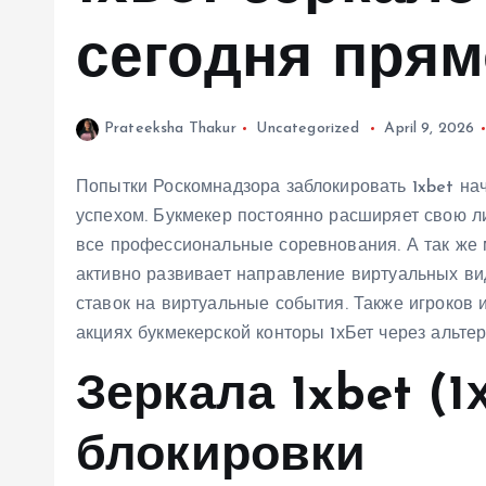
сегодня прям
Prateeksha Thakur
Uncategorized
April 9, 2026
Попытки Роскомнадзора заблокировать 1xbet нача
успехом. Букмекер постоянно расширяет свою л
все профессиональные соревнования. А так же 
активно развивает направление виртуальных ви
ставок на виртуальные события.
Также игроков 
акциях букмекерской конторы 1хБет через альте
Зеркала 1xbet (1
блокировки