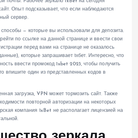
ой почты. Рабочее зеркало 1xBet на сегодня
сайт. Опыт подсказывает, что если наблюдаются
ный сервер.
способы — которые вы использовали для депозита.
ерейти по ссылке на данной странице и ввести свои
истрации перед вами на странице не оказалось
анные), которые запрашивает 1хбет. Интересно, что
ость ввести промокод 1xbet 2023, чтобы получить
то впишите один из представленных кодов в
нная загрузка, VPN может тормозить сайт. Также
бходимости повторной авторизации на некоторых
екерская компания 1xBet не располагает лицензией на
гальной.
щество зеркала