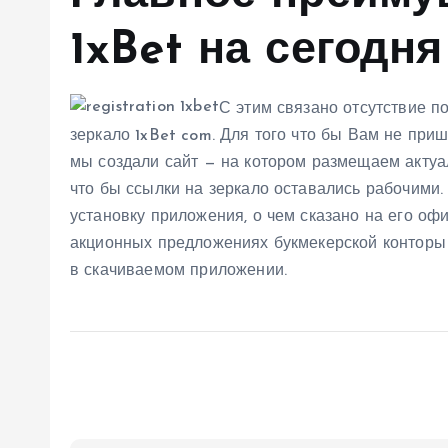
1xBet на сегодн
С этим связано отсутствие п
зеркало 1xBet com. Для того что бы Вам не приш
мы создали сайт — на котором размещаем актуал
что бы ссылки на зеркало оставались рабочими.
установку приложения, о чем сказано на его оф
акционных предложениях букмекерской конторы 
в скачиваемом приложении.