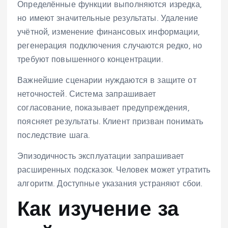
Определённые функции выполняются изредка,
но имеют значительные результаты. Удаление
учётной, изменение финансовых информации,
регенерация подключения случаются редко, но
требуют повышенного концентрации.
Важнейшие сценарии нуждаются в защите от
неточностей. Система запрашивает
согласование, показывает предупреждения,
поясняет результаты. Клиент призван понимать
последствие шага.
Эпизодичность эксплуатации запрашивает
расширенных подсказок. Человек может утратить
алгоритм. Доступные указания устраняют сбои.
Как изучение за