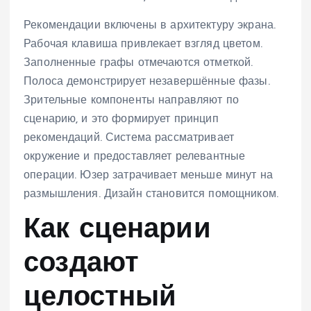
Рекомендации включены в архитектуру экрана.
Рабочая клавиша привлекает взгляд цветом.
Заполненные графы отмечаются отметкой.
Полоса демонстрирует незавершённые фазы.
Зрительные компоненты направляют по
сценарию, и это формирует принцип
рекомендаций. Система рассматривает
окружение и предоставляет релевантные
операции. Юзер затрачивает меньше минут на
размышления. Дизайн становится помощником.
Как сценарии
создают
целостный