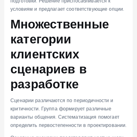
подготовки. Решение приспосабливается к
условиям и предлагает соответствующие опции.
Множественные
категории
клиентских
сценариев в
разработке
Сценарии различаются по периодичности и
критичности. Группа формирует различные
варианты общения. Систематизация помогает
определить первостепенности в проектировании.