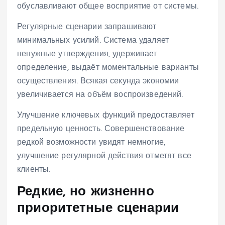
обуславливают общее восприятие от системы.
Регулярные сценарии запрашивают
минимальных усилий. Система удаляет
ненужные утверждения, удерживает
определение, выдаёт моментальные варианты
осуществления. Всякая секунда экономии
увеличивается на объём воспроизведений.
Улучшение ключевых функций предоставляет
предельную ценность. Совершенствование
редкой возможности увидят немногие,
улучшение регулярной действия отметят все
клиенты.
Редкие, но жизненно
приоритетные сценарии