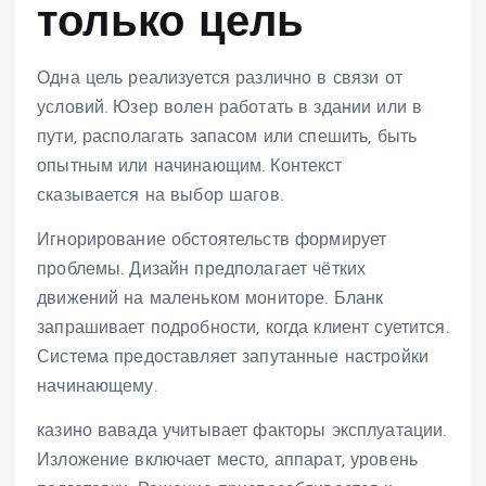
только цель
Одна цель реализуется различно в связи от
условий. Юзер волен работать в здании или в
пути, располагать запасом или спешить, быть
опытным или начинающим. Контекст
сказывается на выбор шагов.
Игнорирование обстоятельств формирует
проблемы. Дизайн предполагает чётких
движений на маленьком мониторе. Бланк
запрашивает подробности, когда клиент суетится.
Система предоставляет запутанные настройки
начинающему.
казино вавада учитывает факторы эксплуатации.
Изложение включает место, аппарат, уровень