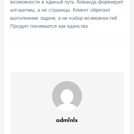
возможности в единый путь. Команда формирует
алгоритмы, а не страницы. Клиент обретает
выполнение задачи, а не набор возможностей.
Продукт понимается как единство.
admlnlx