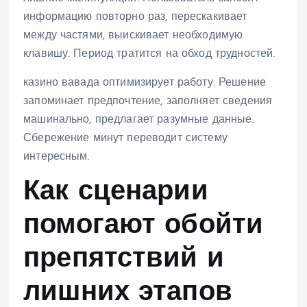
информацию повторно раз, перескакивает
между частями, выискивает необходимую
клавишу. Период тратится на обход трудностей.
казино вавада оптимизирует работу. Решение
запоминает предпочтение, заполняет сведения
машинально, предлагает разумные данные.
Сбережение минут переводит систему
интересным.
Как сценарии
помогают обойти
препятствий и
лишних этапов