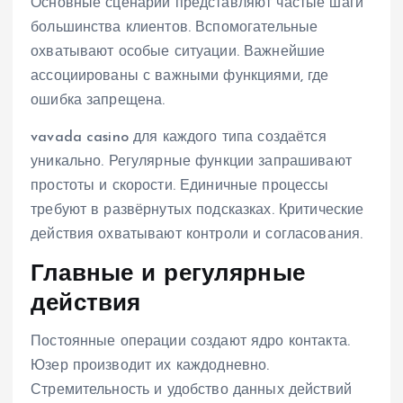
Основные сценарии представляют частые шаги
большинства клиентов. Вспомогательные
охватывают особые ситуации. Важнейшие
ассоциированы с важными функциями, где
ошибка запрещена.
vavada casino для каждого типа создаётся
уникально. Регулярные функции запрашивают
простоты и скорости. Единичные процессы
требуют в развёрнутых подсказках. Критические
действия охватывают контроли и согласования.
Главные и регулярные
действия
Постоянные операции создают ядро контакта.
Юзер производит их каждодневно.
Стремительность и удобство данных действий