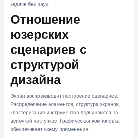
задаче без пауз.
Отношение
юзерских
сценариев с
структурой
дизайна
Экран воспроизводит построение сценариев.
Распределение элементов, структура экранов,
кластеризация инструментов подчиняются за
цепочкой поступков. Графическая компоновка
обеспечивает схему применения.