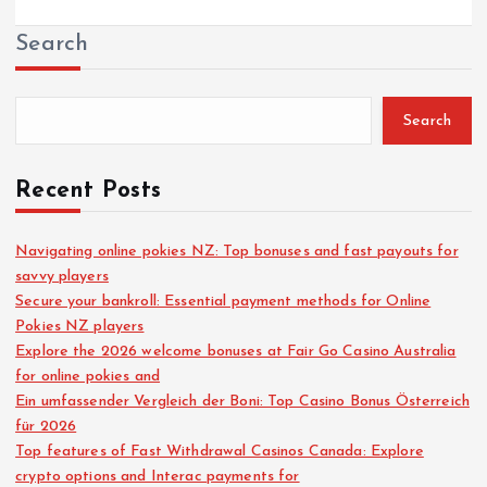
Search
Search
Recent Posts
Navigating online pokies NZ: Top bonuses and fast payouts for
savvy players
Secure your bankroll: Essential payment methods for Online
Pokies NZ players
Explore the 2026 welcome bonuses at Fair Go Casino Australia
for online pokies and
Ein umfassender Vergleich der Boni: Top Casino Bonus Österreich
für 2026
Top features of Fast Withdrawal Casinos Canada: Explore
crypto options and Interac payments for