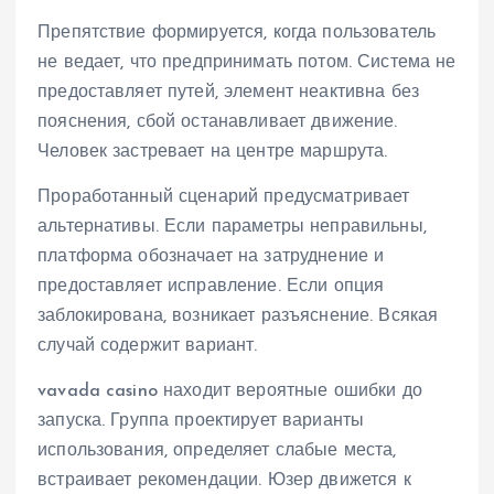
Препятствие формируется, когда пользователь
не ведает, что предпринимать потом. Система не
предоставляет путей, элемент неактивна без
пояснения, сбой останавливает движение.
Человек застревает на центре маршрута.
Проработанный сценарий предусматривает
альтернативы. Если параметры неправильны,
платформа обозначает на затруднение и
предоставляет исправление. Если опция
заблокирована, возникает разъяснение. Всякая
случай содержит вариант.
vavada casino находит вероятные ошибки до
запуска. Группа проектирует варианты
использования, определяет слабые места,
встраивает рекомендации. Юзер движется к