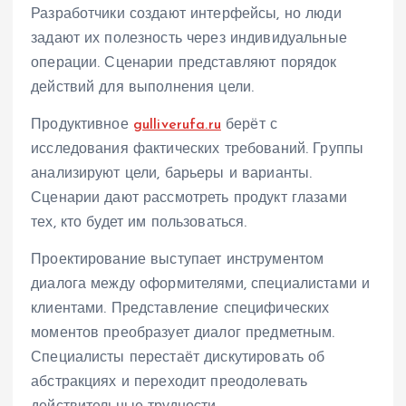
Разработчики создают интерфейсы, но люди
задают их полезность через индивидуальные
операции. Сценарии представляют порядок
действий для выполнения цели.
Продуктивное
gulliverufa.ru
берёт с
исследования фактических требований. Группы
анализируют цели, барьеры и варианты.
Сценарии дают рассмотреть продукт глазами
тех, кто будет им пользоваться.
Проектирование выступает инструментом
диалога между оформителями, специалистами и
клиентами. Представление специфических
моментов преобразует диалог предметным.
Специалисты перестаёт дискутировать об
абстракциях и переходит преодолевать