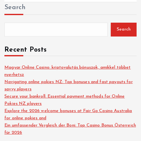
Search
Search
Recent Posts
Magyar Online Casino: kriptovalutás bónuszok, amikkel többet
nyerhetsz
Navigating online pokies NZ: Top bonuses and fast payouts for
savvy players
Secure your bankroll: Essential payment methods for Online
Pokies NZ players
Explore the 2026 welcome bonuses at Fair Go Casino Australia
for online pokies and
Ein umfassender Vergleich der Boni: Top Casino Bonus Österreich
für 2026