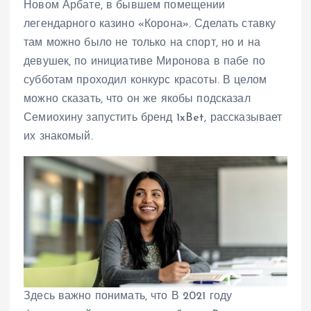
Новом Арбате, в бывшем помещении
легендарного казино «Корона». Сделать ставку
там можно было не только на спорт, но и на
девушек, по инициативе Миронова в пабе по
субботам проходил конкурс красоты. В целом
можно сказать, что он же якобы подсказал
Семиохину запустить бренд 1xBet, рассказывает
их знакомый.
Здесь важно понимать, что В 2021 году