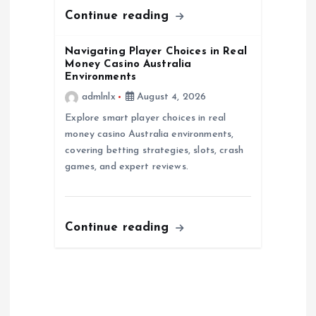
Continue reading
Navigating Player Choices in Real
Money Casino Australia
Environments
admlnlx
August 4, 2026
Explore smart player choices in real
money casino Australia environments,
covering betting strategies, slots, crash
games, and expert reviews.
Continue reading