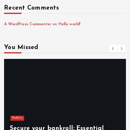
Recent Comments
A WordPress Commenter
on
Hello world!
You Missed
Public
Secure your bankroll: Essential