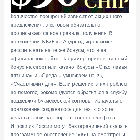
Количество поощрений зависит от акционного
предложения, в котором обязательно
прописываются все правила получения. В
приложении 1xBet на Андроид игрок может
рассчитывать на те же бонусы, что и на
официальном сайте. Например, приветственный
бонус на спорт или казино, бонусы «Счастливая
пятница» и «Среда – умножаем на 2»,
«Счастливчик дня». Если решение этих проблем
не помогло, рекомендуется обратиться в службу
поддержки букмекерской конторы. Изначально
приложение создавалось для тех, кто хочет
делать ставки на спорт со своего телефона.
Игроки из России могут без ограничений скачать
программное обеспечение 1xBet на смартфоны