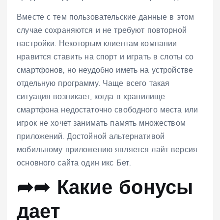
Вместе с тем пользовательские данные в этом
случае сохраняются и не требуют повторной
настройки. Некоторым клиентам компании
нравится ставить на спорт и играть в слоты со
смартфонов, но неудобно иметь на устройстве
отдельную программу. Чаще всего такая
ситуация возникает, когда в хранилище
смартфона недостаточно свободного места или
игрок не хочет занимать память множеством
приложений. Достойной альтернативой
мобильному приложению является лайт версия
основного сайта один икс Бет.
➦➦ Какие бонусы
дает