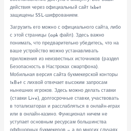
действия через официальный сайт 1xbet
защищены SSL-шифрованием.
Загрузить его можно с официального сайта, либо
с этой страницы (apk файл). Здесь важно
понимать, что предварительно убедитесь, что на
ваше устройство можно устанавливать
приложения из неизвестных источников (раздел
Безопасность в Настроках смартфона).
Мобильная версия сайта букмекерской конторы
1xBet с лихвой отвечает высоким запросам
нынешних игроков. Здесь можно делать ставки
(ставки Live), долгосрочные ставки, участвовать
в тотализаторах и расслабляться в онлайн-играх
или в онлайн-казино. Функционал ничем не
уступает основным ресурсам большинства
оффшорных букмекеров — а во многих случаях