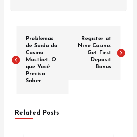
P
Problemas
Register at
o
de Saída do
Nine Casino:
Casino
Get First
Mostbet: O
Deposit
s
que Você
Bonus
Precisa
t
Saber
n
a
Related Posts
v