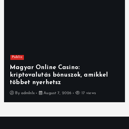
Public
Navigating online pokies NZ: Top
bonuses and fast payouts for savvy
players
By
admlnlx
August 6, 2026
18 views