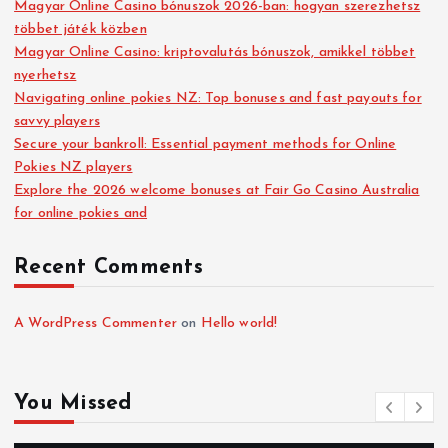
Magyar Online Casino bónuszok 2026-ban: hogyan szerezhetsz
többet játék közben
Magyar Online Casino: kriptovalutás bónuszok, amikkel többet
nyerhetsz
Navigating online pokies NZ: Top bonuses and fast payouts for
savvy players
Secure your bankroll: Essential payment methods for Online
Pokies NZ players
Explore the 2026 welcome bonuses at Fair Go Casino Australia
for online pokies and
Recent Comments
A WordPress Commenter
on
Hello world!
You Missed