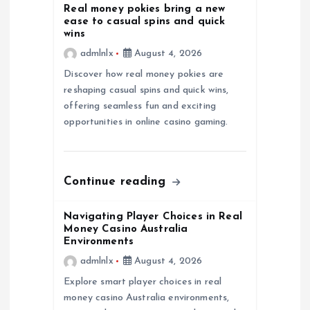
i
Real money pokies bring a new
ease to casual spins and quick
g
wins
admlnlx
August 4, 2026
a
Discover how real money pokies are
reshaping casual spins and quick wins,
t
offering seamless fun and exciting
opportunities in online casino gaming.
i
o
Continue reading
n
Navigating Player Choices in Real
Money Casino Australia
Environments
admlnlx
August 4, 2026
Explore smart player choices in real
money casino Australia environments,