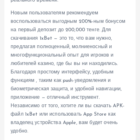
реального времени.
Новым пользователям рекомендуем
воспользоваться выгодным 200%-ным бонусом
на первый депозит до 200,000 тенге. Для
скачивания 1xBet — это то, что вам нужно,
предлагая полноценный, молниеносный и
многофункциональный опыт для игроков и
любителей казино, где бы вы ни находились.
Благодаря простому интерфейсу, удобным
функциям , таким как push-уведомления и
биометрическая защита, и удобной навигации,
приложение — отличный инструмент.
Независимо от того, хотите ли вы скачать APK-
файл 1xBet или использовать App Store как
владелец устройства Apple, вам будет очень
удобно.