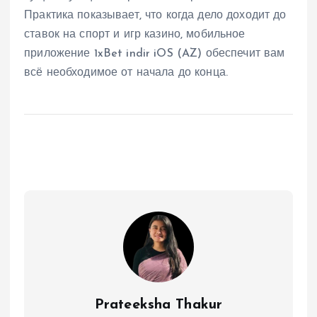
Практика показывает, что когда дело доходит до
ставок на спорт и игр казино, мобильное
приложение 1xBet indir iOS (AZ) обеспечит вам
всё необходимое от начала до конца.
Prateeksha Thakur