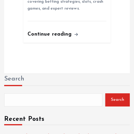
covering betting strategies, slots, crash
games, and expert reviews.
Continue reading
Search
Search
Recent Posts