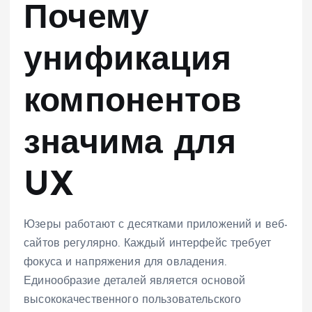
Почему
унификация
компонентов
значима для
UX
Юзеры работают с десятками приложений и веб-
сайтов регулярно. Каждый интерфейс требует
фокуса и напряжения для овладения.
Единообразие деталей является основой
высококачественного пользовательского