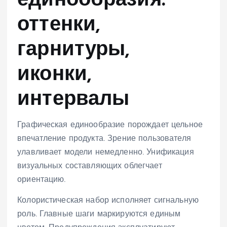
единообразия:
оттенки,
гарнитуры,
иконки,
интервалы
Графическая единообразие порождает цельное
впечатление продукта. Зрение пользователя
улавливает модели немедленно. Унификация
визуальных составляющих облегчает
ориентацию.
Колористическая набор исполняет сигнальную
роль. Главные шаги маркируются единым