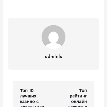
admlnlx
P
Топ 10
Топ
o
лучших
рейтинг
казино с
онлайн