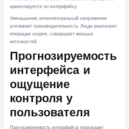
ориентируется по интерфейсу.
Уменьшение интеллектуальной напряжения
усиливает производительность. Люди реализуют
операции скорее, совершают меньше
неточностей.
Прогнозируемость
интерфейса и
ощущение
контроля у
пользователя
Прогнозируемость интерфейса порождает