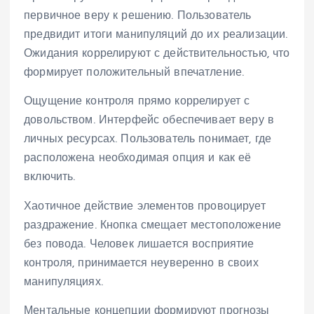
первичное веру к решению. Пользователь
предвидит итоги манипуляций до их реализации.
Ожидания коррелируют с действительностью, что
формирует положительный впечатление.
Ощущение контроля прямо коррелирует с
довольством. Интерфейс обеспечивает веру в
личных ресурсах. Пользователь понимает, где
расположена необходимая опция и как её
включить.
Хаотичное действие элементов провоцирует
раздражение. Кнопка смещает местоположение
без повода. Человек лишается восприятие
контроля, принимается неуверенно в своих
манипуляциях.
Ментальные концепции формируют прогнозы