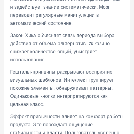
и задействует знание систематически. Мозг
переводит регулярные манипуляции в
автоматический состояние.
Закон Хика объясняет связь периода выбора
действия от объёма альтернатив. 7к казино
снижает количество опций, убыстряет
использование.
Гештальт-принципы раскрывают восприятие
визуальных шаблонов. Интеллект группирует
похожие элементы, обнаруживает паттерны.
Одинаковые кнопки интерпретируются как
цельная класс.
Эффект привычности влияет на комфорт работы
продукта. Это порождает ощущение
стабильности и власти. Пользователь уверенно