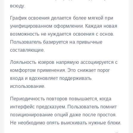
всюду.
График освоения делается более мягкой при
унифицированном оформлении. Каждая новая
возможность не нуждается освоения с основ.
Пользователь базируется на привычные
составляющие.
Лояльность юзеров напрямую ассоциируется с
комфортом применения. Это снижает порог
входа и вдохновляет поддерживать
использование.
Периодичность повторов повышается, когда
интерфейс предсказуем. Пользователь помнит
позиционирование опций даже после простоя.
Не необходимо опять выискивать нужные блоки.