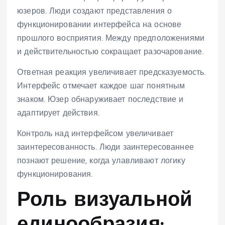
юзеров. Люди создают представления о
функционировании интерфейса на основе
прошлого восприятия. Между предположениями
и действительностью сокращает разочарование.
Ответная реакция увеличивает предсказуемость.
Интерфейс отмечает каждое шаг понятным
знаком. Юзер обнаруживает последствие и
адаптирует действия.
Контроль над интерфейсом увеличивает
заинтересованность. Люди заинтересованнее
познают решение, когда улавливают логику
функционирования.
Роль визуальной