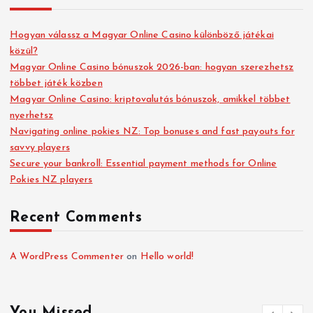
Hogyan válassz a Magyar Online Casino különböző játékai
közül?
Magyar Online Casino bónuszok 2026-ban: hogyan szerezhetsz
többet játék közben
Magyar Online Casino: kriptovalutás bónuszok, amikkel többet
nyerhetsz
Navigating online pokies NZ: Top bonuses and fast payouts for
savvy players
Secure your bankroll: Essential payment methods for Online
Pokies NZ players
Recent Comments
A WordPress Commenter
on
Hello world!
You Missed