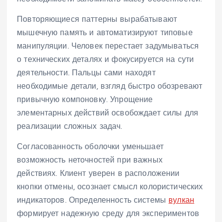
Повторяющиеся паттерны вырабатывают
мышечную память и автоматизируют типовые
манипуляции. Человек перестает задумываться
о технических деталях и фокусируется на сути
деятельности. Пальцы сами находят
необходимые детали, взгляд быстро обозревают
привычную компоновку. Упрощение
элементарных действий освобождает силы для
реализации сложных задач.
Согласованность оболочки уменьшает
возможность неточностей при важных
действиях. Клиент уверен в расположении
кнопки отмены, осознает смысл колористических
индикаторов. Определенность системы
вулкан
формирует надежную среду для экспериментов