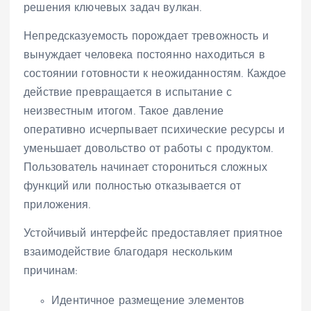
решения ключевых задач вулкан.
Непредсказуемость порождает тревожность и
вынуждает человека постоянно находиться в
состоянии готовности к неожиданностям. Каждое
действие превращается в испытание с
неизвестным итогом. Такое давление
оперативно исчерпывает психические ресурсы и
уменьшает довольство от работы с продуктом.
Пользователь начинает сторониться сложных
функций или полностью отказывается от
приложения.
Устойчивый интерфейс предоставляет приятное
взаимодействие благодаря нескольким
причинам:
Идентичное размещение элементов