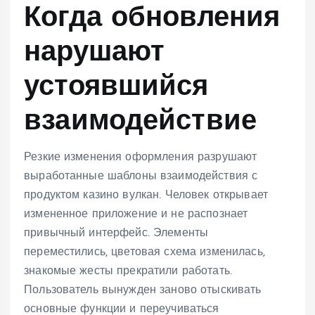
Когда обновления
нарушают
устоявшийся
взаимодействие
Резкие изменения оформления разрушают
выработанные шаблоны взаимодействия с
продуктом казино вулкан. Человек открывает
измененное приложение и не распознает
привычный интерфейс. Элементы
переместились, цветовая схема изменилась,
знакомые жесты прекратили работать.
Пользователь вынужден заново отыскивать
основные функции и переучиваться