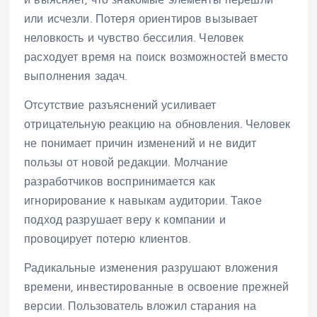
и выясняет, что знакомые элементы перешли
или исчезли. Потеря ориентиров вызывает
неловкость и чувство бессилия. Человек
расходует время на поиск возможностей вместо
выполнения задач.
Отсутствие разъяснений усиливает
отрицательную реакцию на обновления. Человек
не понимает причин изменений и не видит
пользы от новой редакции. Молчание
разработчиков воспринимается как
игнорирование к навыкам аудитории. Такое
подход разрушает веру к компании и
провоцирует потерю клиентов.
Радикальные изменения разрушают вложения
времени, инвестированные в освоение прежней
версии. Пользователь вложил старания на