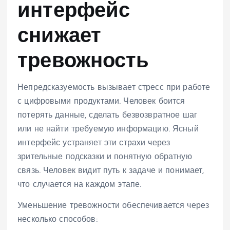
интерфейс
снижает
тревожность
Непредсказуемость вызывает стресс при работе
с цифровыми продуктами. Человек боится
потерять данные, сделать безвозвратное шаг
или не найти требуемую информацию. Ясный
интерфейс устраняет эти страхи через
зрительные подсказки и понятную обратную
связь. Человек видит путь к задаче и понимает,
что случается на каждом этапе.
Уменьшение тревожности обеспечивается через
несколько способов: