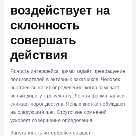
воздействует на
склонность
совершать
действия
Ясность интерфейса прямо задаёт превращение
пользователей в активных заказчиков. Человек
быстрее выносит определение, когда замечает
ясный дорогу к результату. Лёгкая форма записи
снижает порог доступа. Ясные кнопки побуждают
на следующий шаг. Отсутствие сомнений
ускоряет совершение определения.
Запутанность интерфейса создает