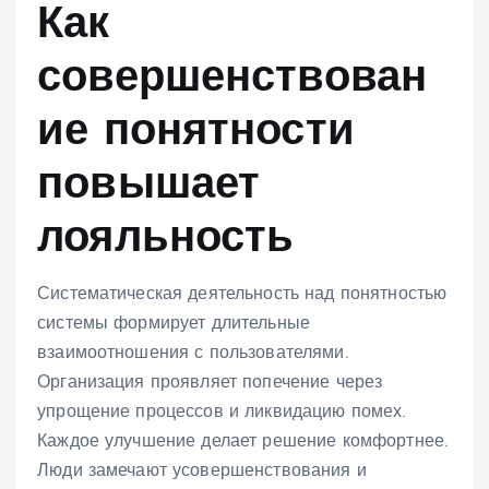
Как
совершенствован
ие понятности
повышает
лояльность
Систематическая деятельность над понятностью
системы формирует длительные
взаимоотношения с пользователями.
Организация проявляет попечение через
упрощение процессов и ликвидацию помех.
Каждое улучшение делает решение комфортнее.
Люди замечают усовершенствования и