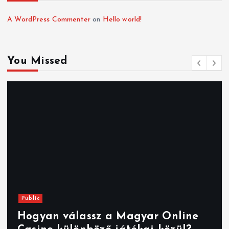
A WordPress Commenter
on
Hello world!
You Missed
Public
Magyar Online Casino bónuszok
2026-ban: hogyan szerezhetsz