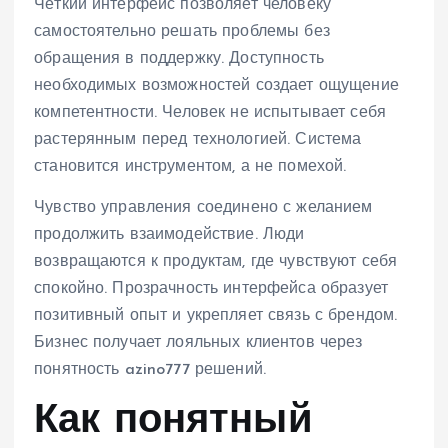
Чёткий интерфейс позволяет человеку
самостоятельно решать проблемы без
обращения в поддержку. Доступность
необходимых возможностей создает ощущение
компетентности. Человек не испытывает себя
растерянным перед технологией. Система
становится инструментом, а не помехой.
Чувство управления соединено с желанием
продолжить взаимодействие. Люди
возвращаются к продуктам, где чувствуют себя
спокойно. Прозрачность интерфейса образует
позитивный опыт и укрепляет связь с брендом.
Бизнес получает лояльных клиентов через
понятность azino777 решений.
Как понятный