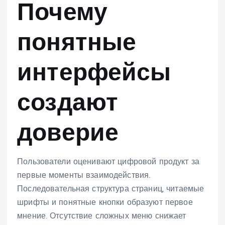
Почему
понятные
интерфейсы
создают
доверие
Пользователи оценивают цифровой продукт за
первые моменты взаимодействия.
Последовательная структура страниц, читаемые
шрифты и понятные кнопки образуют первое
мнение. Отсутствие сложных меню снижает