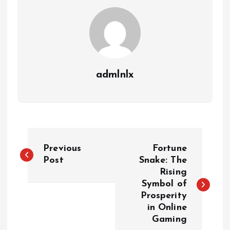
admlnlx
P
Previous
Fortune
o
Post
Snake: The
Rising
Symbol of
s
Prosperity
in Online
t
Gaming