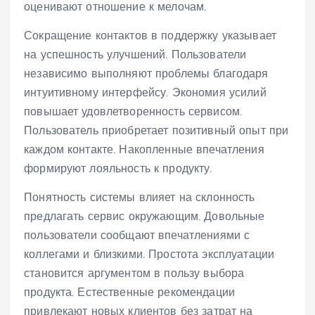
оценивают отношение к мелочам.
Сокращение контактов в поддержку указывает
на успешность улучшений. Пользователи
независимо выполняют проблемы благодаря
интуитивному интерфейсу. Экономия усилий
повышает удовлетворенность сервисом.
Пользователь приобретает позитивный опыт при
каждом контакте. Накопленные впечатления
формируют лояльность к продукту.
Понятность системы влияет на склонность
предлагать сервис окружающим. Довольные
пользователи сообщают впечатлениями с
коллегами и близкими. Простота эксплуатации
становится аргументом в пользу выбора
продукта. Естественные рекомендации
привлекают новых клиентов без затрат на