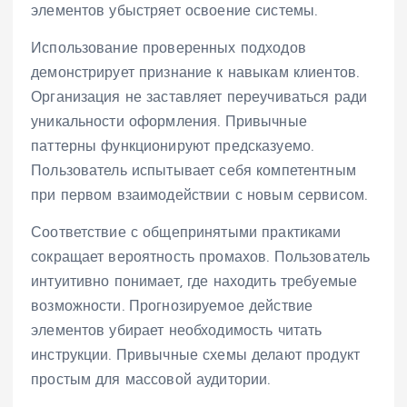
элементов убыстряет освоение системы.
Использование проверенных подходов
демонстрирует признание к навыкам клиентов.
Организация не заставляет переучиваться ради
уникальности оформления. Привычные
паттерны функционируют предсказуемо.
Пользователь испытывает себя компетентным
при первом взаимодействии с новым сервисом.
Соответствие с общепринятыми практиками
сокращает вероятность промахов. Пользователь
интуитивно понимает, где находить требуемые
возможности. Прогнозируемое действие
элементов убирает необходимость читать
инструкции. Привычные схемы делают продукт
простым для массовой аудитории.