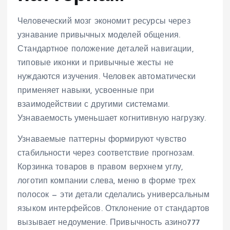
Человеческий мозг экономит ресурсы через
узнавание привычных моделей общения.
Стандартное положение деталей навигации,
типовые иконки и привычные жесты не
нуждаются изучения. Человек автоматически
применяет навыки, усвоенные при
взаимодействии с другими системами.
Узнаваемость уменьшает когнитивную нагрузку.
Узнаваемые паттерны формируют чувство
стабильности через соответствие прогнозам.
Корзинка товаров в правом верхнем углу,
логотип компании слева, меню в форме трех
полосок — эти детали сделались универсальным
языком интерфейсов. Отклонение от стандартов
вызывает недоумение. Привычность азино777