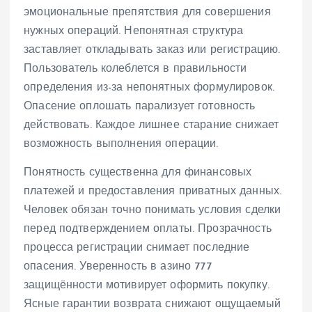
эмоциональные препятствия для совершения
нужных операций. Непонятная структура
заставляет откладывать заказ или регистрацию.
Пользователь колеблется в правильности
определения из-за непонятных формулировок.
Опасение оплошать парализует готовность
действовать. Каждое лишнее старание снижает
возможность выполнения операции.
Понятность существенна для финансовых
платежей и предоставления приватных данных.
Человек обязан точно понимать условия сделки
перед подтверждением оплаты. Прозрачность
процесса регистрации снимает последние
опасения. Уверенность в азино 777
защищённости мотивирует оформить покупку.
Ясные гарантии возврата снижают ощущаемый