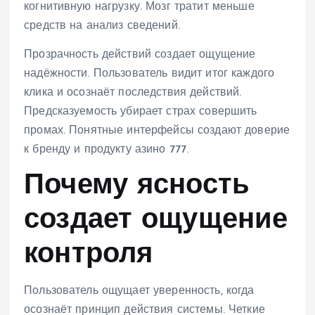
когнитивную нагрузку. Мозг тратит меньше
средств на анализ сведений.
Прозрачность действий создает ощущение
надёжности. Пользователь видит итог каждого
клика и осознаёт последствия действий.
Предсказуемость убирает страх совершить
промах. Понятные интерфейсы создают доверие
к бренду и продукту азино 777.
Почему ясность
создает ощущение
контроля
Пользователь ощущает уверенность, когда
осознаёт принцип действия системы. Четкие