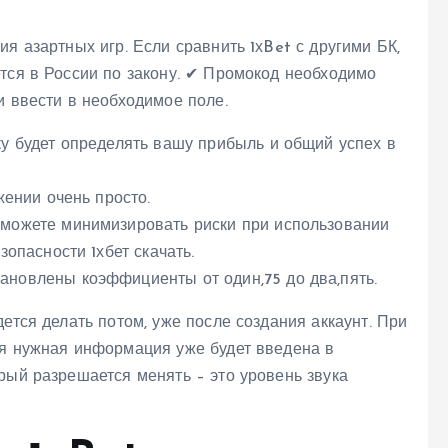
я азартных игр. Если сравнить 1хBet с другими БК,
тся в России по закону. ✔ Промокод необходимо
и ввести в необходимое поле.
у будет определять вашу прибыль и общий успех в
жении очень просто.
можете минимизировать риски при использовании
зопасности 1хбет скачать.
новлены коэффициенты от один,75 до два,пять.
ется делать потом, уже после создания аккаунт. При
ся нужная информация уже будет введена в
рый разрешается менять – это уровень звука