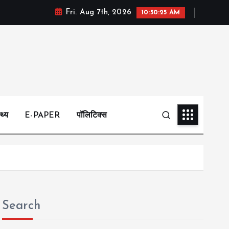
Fri. Aug 7th, 2026
10:50:26 AM
्थ्य
E-PAPER
पॉलिटिक्स
Search