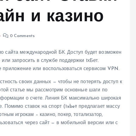
айн и казино
0 Comments
о сайта международной БК. Доступ будет возможен
 или запросить в службе поддержки 1хБет.
е приложение или воспользоваться сервисом VPN.
стность своих данных — чтобы не потерять доступ к
 этой статье мы рассмотрим основные шаги по
информации о счете. Линия БК максимально широкая
. Помимо ставок на спорт (1xbet предлагает массу
ртным игрокам – казино, покер, тотализатор,
ьзоваться через сайт — в мобильной версии или с