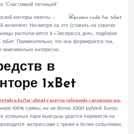
о “Счастливой пятницей”.
рской конторы ивенты –
 интеллект. Несмотря на это (ставить на схватки
раницы располагается 2 «Экспресса дня», подборки
 1хБет. Примечательно, что она формируется так,
о максимально интересно.
редств в
нторе 1xBet
lentakrg.kz/tur-almaty-prevyu-velogonki-i-prognozy-po-
змере 100% суммы, но не более 5000 рублей. Бонус
ате успешных пари выигрыш удастся перевести на
проводится экспрессами с тремя и более событиями,