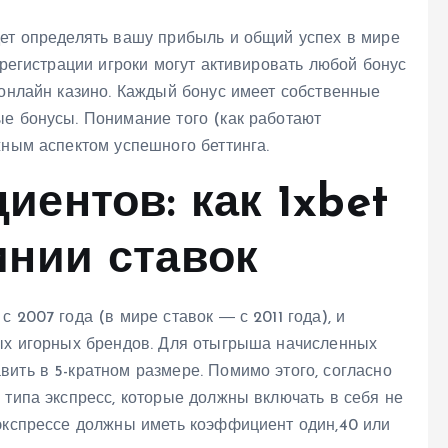
дет определять вашу прибыль и общий успех в мире
 регистрации игроки могут активировать любой бонус
 онлайн казино. Каждый бонус имеет собственные
ые бонусы. Понимание того (как работают
жным аспектом успешного беттинга.
ентов: как 1xbet
инии ставок
с 2007 года (в мире ставок ― с 2011 года), и
ных игорных брендов. Для отыгрыша начисленных
ить в 5-кратном размере. Помимо этого, согласно
 типа экспресс, которые должны включать в себя не
 экспрессе должны иметь коэффициент один,40 или