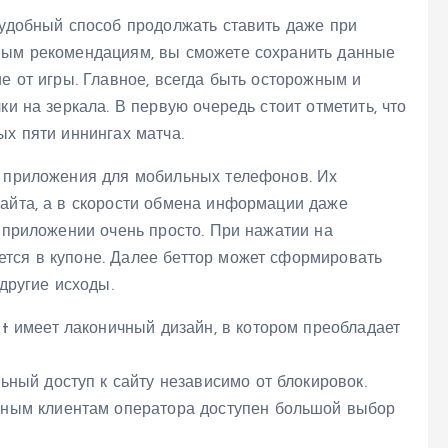
 удобный способ продолжать ставить даже при
нным рекомендациям, вы сможете сохранить данные
е от игры. Главное, всегда быть осторожным и
ки на зеркала. В первую очередь стоит отметить, что
ых пяти иннингах матча.
е приложения для мобильных телефонов. Их
сайта, а в скорости обмена информации даже
в приложении очень просто. При нажатии на
тся в купоне. Далее беттор может сформировать
 другие исходы.
et имеет лаконичный дизайн, в котором преобладает
ьный доступ к сайту независимо от блокировок.
нным клиентам оператора доступен большой выбор