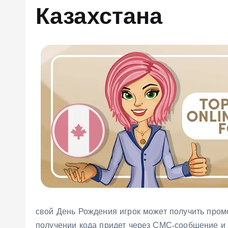
Казахстана
свой День Рождения игрок может получить промо
получении кода придет через СМС-сообщение и 