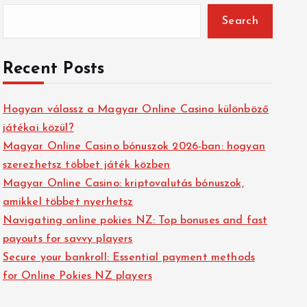
Search
Recent Posts
Hogyan válassz a Magyar Online Casino különböző
játékai közül?
Magyar Online Casino bónuszok 2026-ban: hogyan
szerezhetsz többet játék közben
Magyar Online Casino: kriptovalutás bónuszok,
amikkel többet nyerhetsz
Navigating online pokies NZ: Top bonuses and fast
payouts for savvy players
Secure your bankroll: Essential payment methods
for Online Pokies NZ players