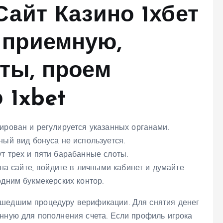
айт Казино 1хбет
 приемную,
ты, проем
 1xbet
ирован и регулируется указанных органами.
ый вид бонуса не используется.
т трех и пяти барабанные слоты.
на сайте, войдите в личными кабинет и думайте
дним букмекерских контор.
ошедшим процедуру верификации. Для снятия денег
анную для пополнения счета. Если профиль игрока