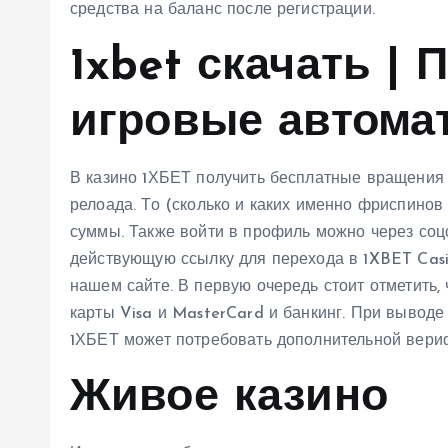
средства на баланс после регистрации.
1xbet скачать |
игровые автома
В казино 1ХБЕТ получить бесплатные вращения
релоада. То (сколько и каких именно фриспинов 
суммы. Также войти в профиль можно через соцс
действующую ссылку для перехода в 1XBET Cas
нашем сайте. В первую очередь стоит отметить,
карты Visa и MasterCard и банкинг. При выводе
1ХБЕТ может потребовать дополнительной вери
Живое казино