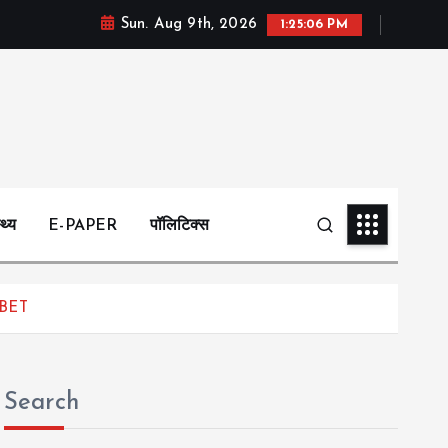
Sun. Aug 9th, 2026
1:25:07 PM
्थ्य
E-PAPER
पॉलिटिक्स
XBET
Search