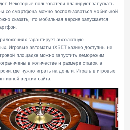
дет. Некоторые пользователи планируют запускать
гры со смартфона можно воспользоваться мобильной
жно сказать, что мобильная версия запускается
артфон.
приложениях гарантирует абсолютную
ных. Игровые автоматы 1ХБЕТ казино доступны не
 игровой площадке можно запустить деморежим
 ограничены в количестве и размере ставок, а
сии, где нужно играть на деньги. Играть в игровые
аптивной версии сайта.