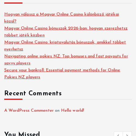
Hogyan válassz a Magyar Online Casino különböző játékai
közül?
Magyar Online Casino bónuszok 2026-ban: hogyan szerezhetsz
többet játék közben
Magyar Online Casino: kriptovalutás bónuszok, amikkel többet
nyerhetsz
Navigating online pokies NZ: Top bonuses and fast payouts for
savvy players
Secure your bankroll: Essential payment methods for Online
Pokies NZ players
Recent Comments
A WordPress Commenter
on
Hello world!
You Missed