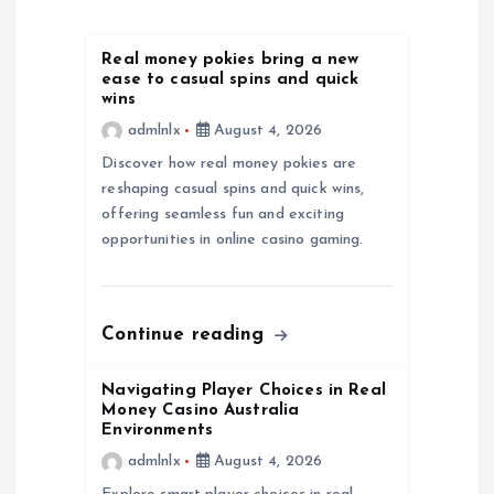
v
Real money pokies bring a new
i
ease to casual spins and quick
wins
g
admlnlx
August 4, 2026
Discover how real money pokies are
a
reshaping casual spins and quick wins,
offering seamless fun and exciting
t
opportunities in online casino gaming.
i
o
Continue reading
n
Navigating Player Choices in Real
Money Casino Australia
Environments
admlnlx
August 4, 2026