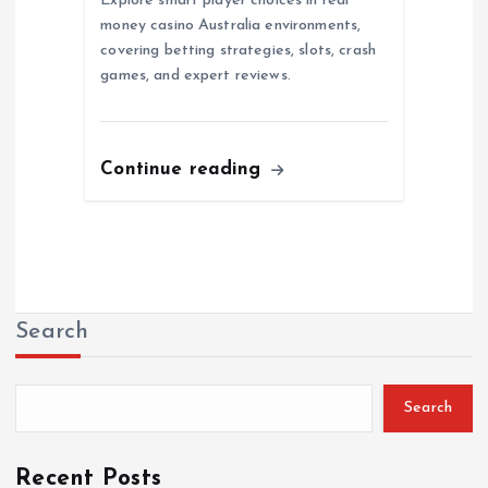
Explore smart player choices in real
money casino Australia environments,
covering betting strategies, slots, crash
games, and expert reviews.
Continue reading
Search
Search
Recent Posts