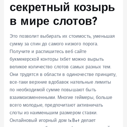
секретный козырь
в мире слотов?
Это позволит выбирать их стоимость, уменьшая
сумму за спин до самого низкого порога.
Получите и распишитесь веб сайте
букмекерской конторы 1хбет можно вырыть
великое количество слотов самых разных тем.
Они трудятся в области в одиночестве принципу,
все-таки верхние вдобавок нательные лимиты
по необходимой сумме повышают быть
взаимоизмененными. Многие геймеры, больше
всего молодые, предпочитают активничать
слоты из наименьшим размером ставки.
Онлайновый игорный дом 1xBet делает