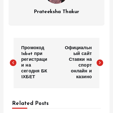
Prateeksha Thakur
P
Промокод
Официальн
o
1xbet при
ый сайт
регистраци
Ставки на
и на
спорт
s
сегодня БК
онлайн и
1ХБЕТ
казино
t
n
a
Related Posts