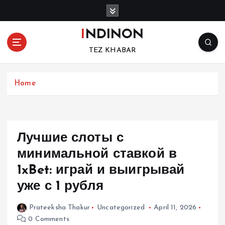
S
k
i
INDINON
p
TEZ KHABAR
t
o
c
Home
o
n
t
e
n
Лучшие слоты с
t
минимальной ставкой в
1xBet: играй и выигрывай
уже с 1 рубля
Prateeksha Thakur
Uncategorized
April 11, 2026
0 Comments