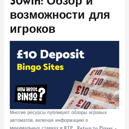
30win: Обзор и
возможности для
игроков
Многие ресурсы публикуют обзоры игровых
автоматов, включая информацию о
минимальных ставках и RTP , Return to Player –