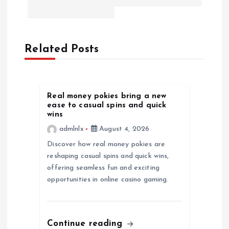
n
a
Related Posts
v
i
Real money pokies bring a new
ease to casual spins and quick
g
wins
admlnlx
August 4, 2026
a
Discover how real money pokies are
reshaping casual spins and quick wins,
t
offering seamless fun and exciting
opportunities in online casino gaming.
i
o
Continue reading