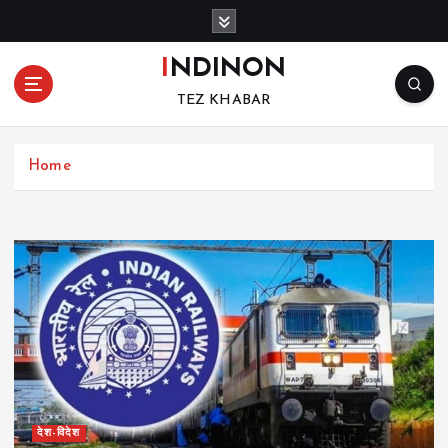
S
k
i
INDINON
p
TEZ KHABAR
t
o
c
Home
o
n
t
e
n
t
देश-विदेश