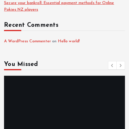
Secure your bankroll: Essential payment methods for Online
Pokies NZ players
Recent Comments
A WordPress Commenter
on
Hello world!
You Missed