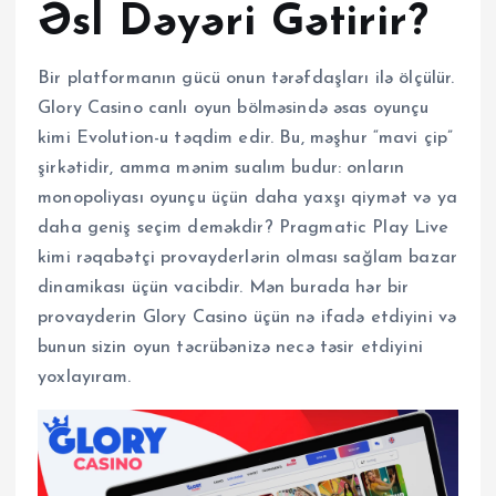
Əsl Dəyəri Gətirir?
Bir platformanın gücü onun tərəfdaşları ilə ölçülür.
Glory Casino canlı oyun bölməsində əsas oyunçu
kimi Evolution-u təqdim edir. Bu, məşhur “mavi çip”
şirkətidir, amma mənim sualım budur: onların
monopoliyası oyunçu üçün daha yaxşı qiymət və ya
daha geniş seçim deməkdir? Pragmatic Play Live
kimi rəqabətçi provayderlərin olması sağlam bazar
dinamikası üçün vacibdir. Mən burada hər bir
provayderin Glory Casino üçün nə ifadə etdiyini və
bunun sizin oyun təcrübənizə necə təsir etdiyini
yoxlayıram.