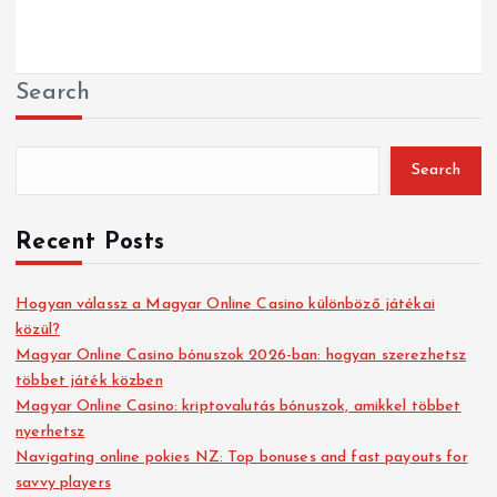
Search
Search
Recent Posts
Hogyan válassz a Magyar Online Casino különböző játékai
közül?
Magyar Online Casino bónuszok 2026-ban: hogyan szerezhetsz
többet játék közben
Magyar Online Casino: kriptovalutás bónuszok, amikkel többet
nyerhetsz
Navigating online pokies NZ: Top bonuses and fast payouts for
savvy players