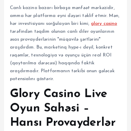
Canlı kazino bazarı birbaşa mənfəət mərkəzidir,
amma hər platforma eyni dəyəri təklif etmir. Mən,
hər investisiyanı sorğulayan biri kimi,
glory casino
tərəfindən təqdim olunan canlı diler oyunlarının
əsas provayderlərinin "müqavilə şərtlərini"
araşdırdım. Bu, marketinq hype-ı deyil, konkret
rəqəmlər, texnologiya və oyunçu üçün real ROI
(qaytarılma dərəcəsi) haqqında faktik
araşdırmadır. Platformanın tərkibi onun gələcək
potensialını göstərir.
Glory Casino Live
Oyun Sahəsi –
Hansı Provayderlər