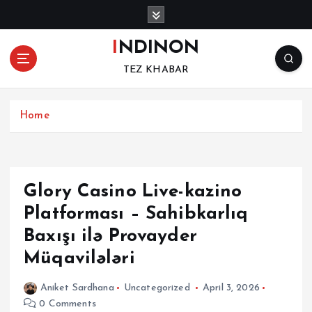
S
k
i
INDINON
p
TEZ KHABAR
t
o
c
Home
o
n
t
e
n
Glory Casino Live-kazino
t
Platforması – Sahibkarlıq
Baxışı ilə Provayder
Müqavilələri
Aniket Sardhana
Uncategorized
April 3, 2026
0 Comments