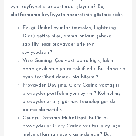
eyni keyfiyyət standartında işləyirmi? Bu,
platformanın keyfiyyətə nəzarətinin göstəricisidir.
Ezugi: Unikal oyunlar (məsələn, Lightning
Dice) gətirə bilər, amma onların şəbəkə
sabitliyi əsas provayderlərlə eyni
səviyyədədir?
Vivo Gaming: Çox vaxt daha kiçik, lakin
daha çevik studiyalar təklif edir. Bu, daha sıx
oyun təcrübəsi demək ola bilərmi?
Provayder Dəyişmə: Glory Casino vaxtaşırı
provayder portfelini yeniləyirmi? Köhnəlmiş
provayderlərlə iş görmək texnoloji geridə
qalma əlamətidir.
Oyunçu Datanın Mühafizəsi: Bütün bu
provayderlər Glory Casino vasitəsilə oyunçu
məlumatlarına necə çıxış əldə edir? Bu,