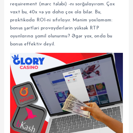
requirement (mərc tələbi) -nı sorğulayıram. Çox
vaxt bu, 40x və ya daha çox ola bilər. Bu,
praktikada ROI-ni sıfırlayır. Mənim yoxlamam:
bonus şərtləri provayderlərin yüksək RTP
oyunlarına şamil olunurmu? Əgər yox, onda bu
bonus effektiv deyil.