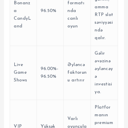
Bonanz
formatı
amma
a
96.50%
nda
RTP slot
CandyL
canlı
səviyyəsi
and
oyun
ndə
qalır.
Gəlir
əvəzinə
Live
Əyləncə
96.00%-
əyləncəy
Game
faktorun
96.50%
ə
Shows
u artırır
investisi
ya.
Platfor
manın
Varlı
premium
VIP
Yüksək
oyunçula