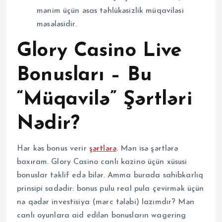
mənim üçün əsas təhlükəsizlik müqaviləsi
məsələsidir.
Glory Casino Live
Bonusları – Bu
“Müqavilə” Şərtləri
Nədir?
Hər kəs bonus verir
şərtlərə
. Mən isə şərtlərə
baxıram. Glory Casino canlı kazino üçün xüsusi
bonuslar təklif edə bilər. Amma burada sahibkarlıq
prinsipi sadədir: bonus pulu real pula çevirmək üçün
nə qədər investisiya (mərc tələbi) lazımdır? Mən
canlı oyunlara aid edilən bonusların wagering