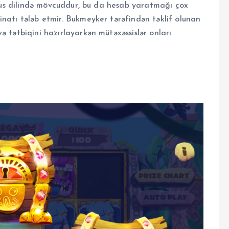
s rus dilində mövcuddur, bu da hesab yaratmağı çox
natı tələb etmir. Bukmeyker tərəfindən təklif olunan
ə tətbiqini hazırlayarkən mütəxəssislər onları