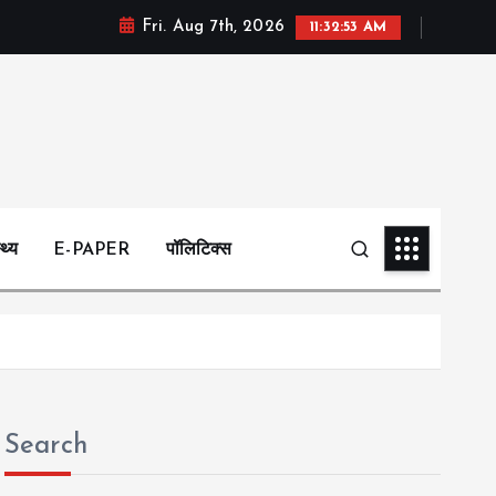
Fri. Aug 7th, 2026
11:32:54 AM
्थ्य
E-PAPER
पॉलिटिक्स
Search