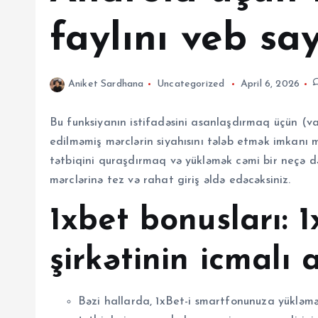
faylını veb sa
Aniket Sardhana
Uncategorized
April 6, 2026
Bu funksiyanın istifadəsini asanlaşdırmaq üçün (vax
edilməmiş mərclərin siyahısını tələb etmək imkanı
tətbiqini quraşdırmaq və yükləmək cəmi bir neçə d
mərclərinə tez və rahat giriş əldə edəcəksiniz.
1xbet bonusları: 
şirkətinin icmalı 
Bəzi hallarda, 1xBet-i smartfonunuza yükləm