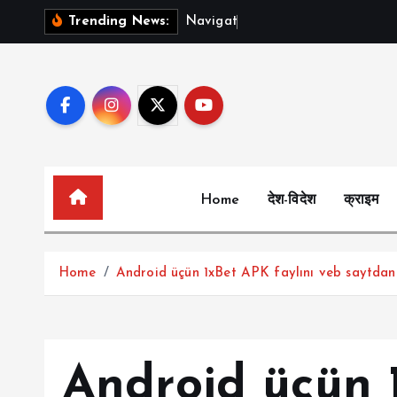
S
N
a
v
i
g
a
t
i
n
g
o
n
Trending News:
k
i
p
t
o
c
o
Home
देश-विदेश
क्राइम
n
t
e
n
Home
Android üçün 1xBet APK faylını veb saytdan 
t
Android üçün 