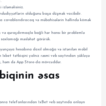
.
izləməlisiniz.
dudiyyətlərin olduğunu başa düşmək vacibdir.
nda cavablandıracaq və mübahisələrin həllində kömək
k və quraşdırmaqla bağlı hər hansı bir problemlə
qə saxlamağı məsləhət görürük.
 oyunçuya hesabına daxil olmağa və istənilən mobil
1xbet tətbiqini yalnız rəsmi veb saytından yükləyə
nda, həm də App Store-da mövcuddur.
biqinin əsas
sonra telefonlarından 1xBet veb saytında onlayn