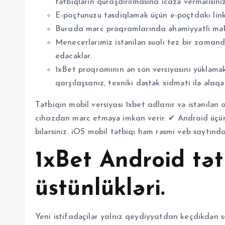
tətbiqlərin quraşdırılmasına icazə verməlisiniz
E-poçtunuzu təsdiqləmək üçün e-poçtdakı linki 
Burada mərc proqramlarında əhəmiyyətli məh
Menecerlərimiz istənilən sualı tez bir zama
edəcəklər.
1xBet proqramının ən son versiyasını yükləmə
qarşılaşsanız, texniki dəstək xidməti ilə əla
Tətbiqin mobil versiyası 1xbet adlanır və istənilən
cihazdan mərc etməyə imkan verir. ✔ Android üçün 
bilərsiniz. iOS mobil tətbiqi həm rəsmi veb saytı
1xBet Android tət
üstünlükləri.
Yeni istifadəçilər yalnız qeydiyyatdan keçdikdən 