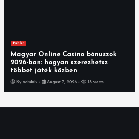
Public
Magyar Online Casino bónuszok
2026-ban: hogyan szerezhetsz
többet játék közben
By
admlnlx
August 7, 2026
18 views