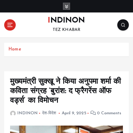
S
k
i
INDINON
p
TEZ KHABAR
t
o
c
Home
o
n
t
e
n
मुख्यमंत्री सुक्खू ने किया अनुपमा शर्मा की
t
कविता संग्रह ‘बुरांश: द फ्रैगरेंस ऑफ
वर्ड्स’ का विमोचन
INDINON
देश-विदेश
April 9, 2025
0 Comments