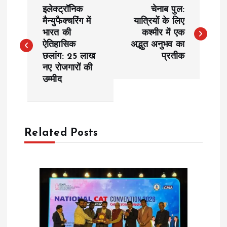
P
इलेक्ट्रॉनिक
चेनाब पुल:
o
मैन्युफैक्चरिंग में
यात्रियों के लिए
भारत की
कश्मीर में एक
ऐतिहासिक
अद्भुत अनुभव का
s
छलांग: 25 लाख
प्रतीक
नए रोजगारों की
t
उम्मीद
n
a
Related Posts
v
i
g
a