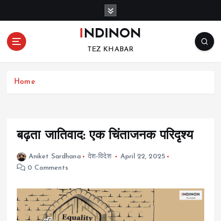
S
k
i
INDINON
p
TEZ KHABAR
t
o
c
Home
o
n
t
e
n
बढ़ता जातिवाद: एक चिंताजनक परिदृश्य
t
Aniket Sardhana
देश-विदेश
April 22, 2025
0 Comments