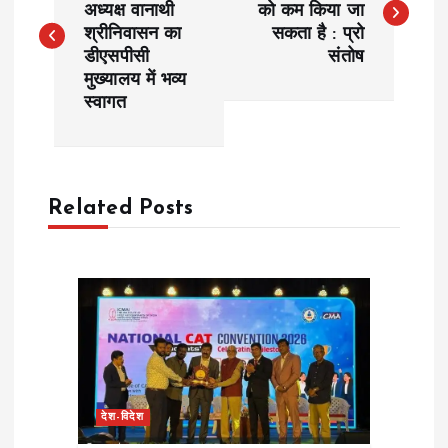
अध्यक्ष वानाथी
को कम किया जा
श्रीनिवासन का
सकता है : प्रो
s
डीएसपीसी
संतोष
मुख्यालय में भव्य
t
स्वागत
n
a
Related Posts
v
i
g
a
देश-विदेश
t