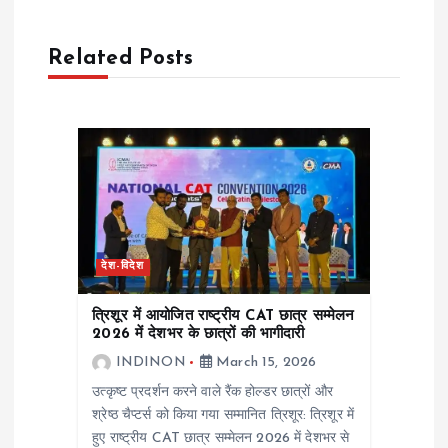
a
Related Posts
v
i
g
a
देश-विदेश
t
त्रिशूर में आयोजित राष्ट्रीय CAT छात्र सम्मेलन
i
2026 में देशभर के छात्रों की भागीदारी
INDINON
March 15, 2026
o
उत्कृष्ट प्रदर्शन करने वाले रैंक होल्डर छात्रों और
श्रेष्ठ चैप्टर्स को किया गया सम्मानित त्रिशूर: त्रिशूर में
n
हुए राष्ट्रीय CAT छात्र सम्मेलन 2026 में देशभर से