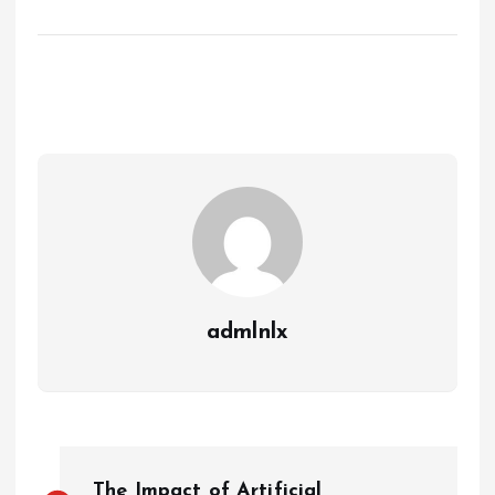
admlnlx
P
The Impact of Artificial