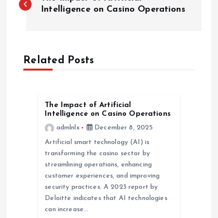
o
Intelligence on Casino Operations
s
t
Related Posts
n
a
The Impact of Artificial
Intelligence on Casino Operations
v
admlnlx
December 8, 2025
Artificial smart technology (AI) is
i
transforming the casino sector by
streamlining operations, enhancing
g
customer experiences, and improving
security practices. A 2023 report by
a
Deloitte indicates that AI technologies
can increase…