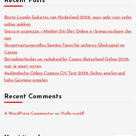
Recent Posts
Beste Legale Goksites van Nederland 2026: jouw gids voor veilig
online gokken
Gioca in sicurezza: i Migliori Siti Slot Online e i bonus esclusivi che
non
Verantwortungsvolles Spielen Tipps für sicheres Glücksspiel im
Casino
Betaalmethodes en veiligheid bij Casino Buitenland Online 2026:
wat je moet weten
Ausländische Online Casinos CH Test 2026: Sicher spielen und
hohe Gewinne erzielen
Recent Comments
A WordPress Commenter
on
Hello world!