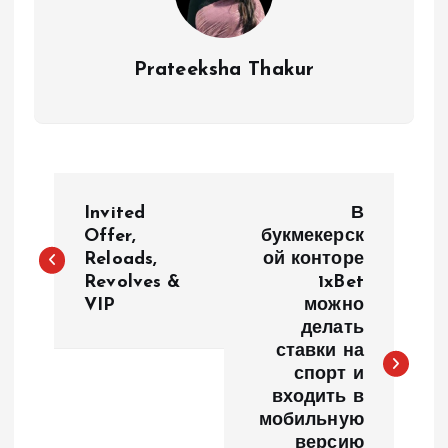
Prateeksha Thakur
P
Invited
В
o
Offer,
букмекерск
Reloads,
ой конторе
Revolves &
1xBet
s
VIP
можно
делать
t
ставки на
спорт и
n
входить в
мобильную
a
версию