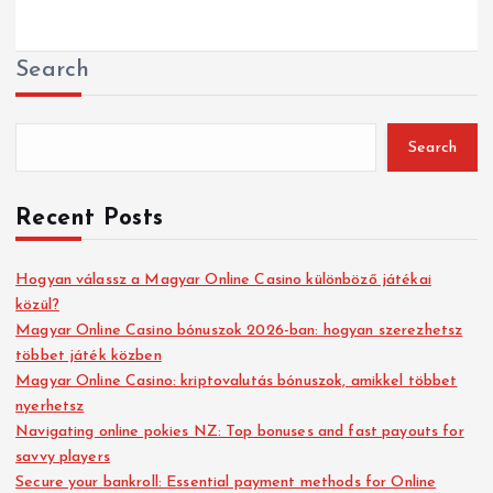
Search
Search
Recent Posts
Hogyan válassz a Magyar Online Casino különböző játékai
közül?
Magyar Online Casino bónuszok 2026-ban: hogyan szerezhetsz
többet játék közben
Magyar Online Casino: kriptovalutás bónuszok, amikkel többet
nyerhetsz
Navigating online pokies NZ: Top bonuses and fast payouts for
savvy players
Secure your bankroll: Essential payment methods for Online