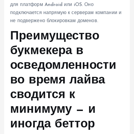
для платформ Android или iOS. Оно
подключается напрямую к серверам компании и
не подвержено блокировкам доменов.
Преимущество
букмекера в
осведомленности
во время лайва
сводится к
минимуму — и
иногда беттор