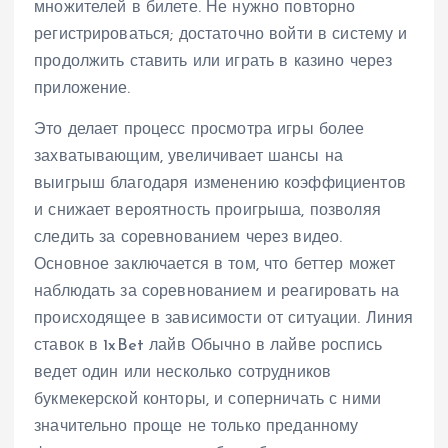
множителей в билете.
Не нужно повторно
регистрироваться; достаточно войти в систему и
продолжить ставить или играть в казино через
приложение.
Это делает процесс просмотра игры более
захватывающим, увеличивает шансы на
выигрыш благодаря изменению коэффициентов
и снижает вероятность проигрыша, позволяя
следить за соревнованием через видео.
Основное заключается в том, что беттер может
наблюдать за соревнованием и реагировать на
происходящее в зависимости от ситуации. Линия
ставок в 1xBet лайв Обычно в лайве роспись
ведет один или несколько сотрудников
букмекерской конторы, и соперничать с ними
значительно проще не только преданному