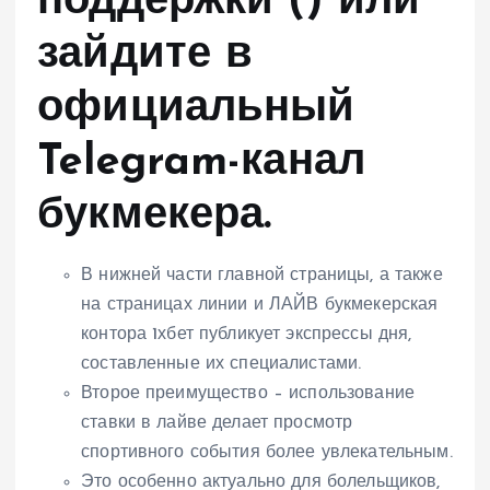
поддержки () или
зайдите в
официальный
Telegram-канал
букмекера.
В нижней части главной страницы, а также
на страницах линии и ЛАЙВ букмекерская
контора 1хбет публикует экспрессы дня,
составленные их специалистами.
Второе преимущество – использование
ставки в лайве делает просмотр
спортивного события более увлекательным.
Это особенно актуально для болельщиков,