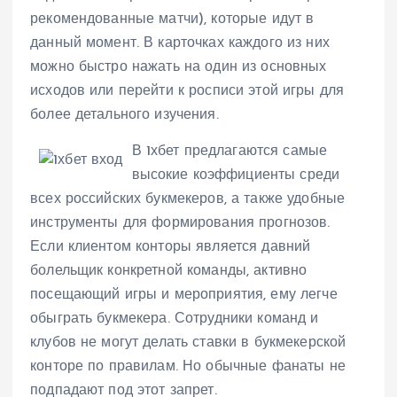
рекомендованные матчи), которые идут в
данный момент. В карточках каждого из них
можно быстро нажать на один из основных
исходов или перейти к росписи этой игры для
более детального изучения.
В 1хбет предлагаются самые
высокие коэффициенты среди
всех российских букмекеров, а также удобные
инструменты для формирования прогнозов.
Если клиентом конторы является давний
болельщик конкретной команды, активно
посещающий игры и мероприятия, ему легче
обыграть букмекера. Сотрудники команд и
клубов не могут делать ставки в букмекерской
конторе по правилам. Но обычные фанаты не
подпадают под этот запрет.