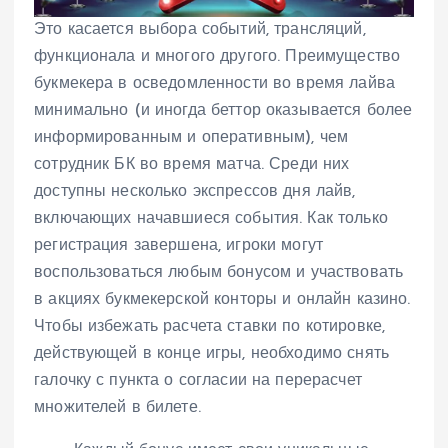
Это касается выбора событий, трансляций,
функционала и многого другого. Преимущество
букмекера в осведомленности во время лайва
минимально (и иногда беттор оказывается более
информированным и оперативным), чем
сотрудник БК во время матча. Среди них
доступны несколько экспрессов дня лайв,
включающих начавшиеся события. Как только
регистрация завершена, игроки могут
воспользоваться любым бонусом и участвовать
в акциях букмекерской конторы и онлайн казино.
Чтобы избежать расчета ставки по котировке,
действующей в конце игры, необходимо снять
галочку с пункта о согласии на перерасчет
множителей в билете.