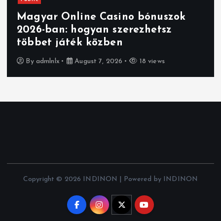
Magyar Online Casino bónuszok
2026-ban: hogyan szerezhetsz
többet játék közben
By
admlnlx
August 7, 2026
18 views
Copyright © 2026 INDINON | Powered by INDINON