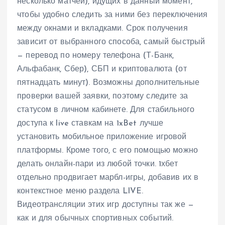
несколько матчей), идущих в данный момент,
чтобы удобно следить за ними без переключения
между окнами и вкладками. Срок получения
зависит от выбранного способа, самый быстрый
— перевод по номеру телефона (Т-Банк,
Альфабанк, Сбер), СБП и криптовалюта (от
пятнадцать минут). Возможны дополнительные
проверки вашей заявки, поэтому следите за
статусом в личном кабинете. Для стабильного
доступа к live ставкам на 1xBet лучше
установить мобильное приложение игровой
платформы. Кроме того, с его помощью можно
делать онлайн-пари из любой точки. 1хбет
отдельно продвигает марбл-игры, добавив их в
контекстное меню раздела LIVE.
Видеотрансляции этих игр доступны так же —
как и для обычных спортивных событий.