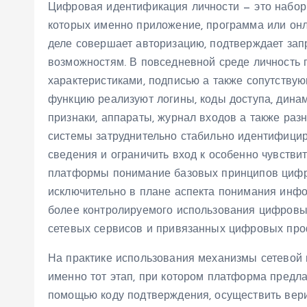
Цифровая идентификация личности — это набор 
которых именно приложение, программа или онл
деле совершает авторизацию, подтверждает зап
возможностям. В повседневной среде личность 
характеристиками, подписью а также сопутствую
функцию реализуют логины, коды доступа, дин
признаки, аппараты, журнал входов а также ра
системы затруднительно стабильно идентифицир
сведения и ограничить вход к особенно чувстви
платформы понимание базовых принципов цифр
исключительно в плане аспекта понимания инфо
более контролируемого использования цифровы
сетевых сервисов и привязанных цифровых про
На практике использования механизмы сетевой
именно тот этап, при котором платформа предла
помощью коду подтверждения, осуществить вер