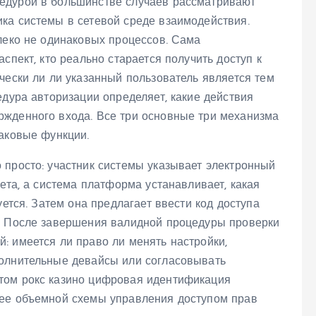
едурой в большинстве случаев рассматривают
ка системы в сетевой среде взаимодействия.
леко не одинаковых процессов. Сама
спект, кто реально старается получить доступ к
чески ли ли указанный пользователь является тем
едура авторизации определяет, какие действия
ржденного входа. Все три основные три механизма
наковые функции.
 просто: участник системы указывает электронный
ета, а система платформа устанавливает, какая
уется. Затем она предлагает ввести код доступа
и. После завершения валидной процедуры проверки
: имеется ли право ли менять настройки,
полнительные девайсы или согласовывать
том рокс казино цифровая идентификация
лее объемной схемы управления доступом прав