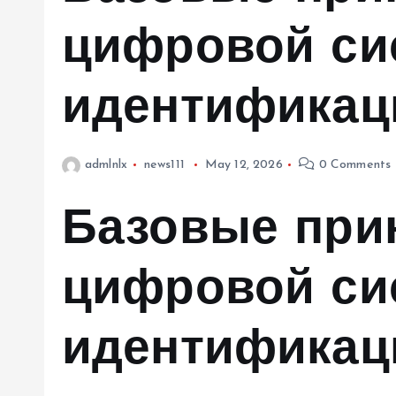
цифровой си
идентификац
admlnlx
news111
May 12, 2026
0 Comments
Базовые при
цифровой си
идентификац