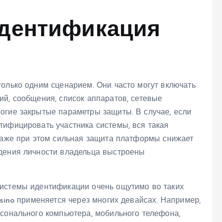
идентификация
олько одним сценарием. Они часто могут включать
й, сообщения, список аппаратов, сетевые
огие закрытые параметры защиты. В случае, если
тифицировать участника системы, вся такая
 Даже при этом сильная защита платформы снижает
ждения личности владельца выстроены
системы идентификации очень ощутимо во таких
asino применяется через многих девайсах. Например,
рсонального компьютера, мобильного телефона,